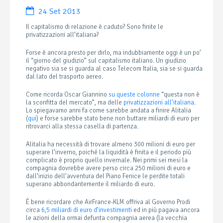
24 Set 2013
Il capitalismo di relazione è caduto? Sono finite le
privatizzazioni all’italiana?
Forse è ancora presto per dirlo, ma indubbiamente oggi è un po’
il “giorno del giudizio” sul capitalismo italiano. Un giudizio
negativo sia se si guarda al caso Telecom Italia, sia se si guarda
dal lato del trasporto aereo.
Come ricorda Oscar Giannino
su queste colonne
“questa non è
la sconfitta del mercato”, ma delle
privatizzazioni all’italiana
.
Lo spiegavamo anni fa come sarebbe andata a finire Alitalia
(
qui
) e forse sarebbe stato bene non buttare miliardi di euro per
ritrovarci alla stessa casella di partenza.
Alitalia ha necessità di trovare almeno 300 milioni di euro per
superare l’inverno, poiché la liquidità è finita e il periodo più
complicato è proprio quello invernale. Nei primi sei mesi la
compagnia dovrebbe avere perso circa 250 milioni di euro e
dall’inizio dell’avventura del Piano Fenice le perdite totali
superano abbondantemente il miliardo di euro.
È bene ricordare che AirFrance-KLM offriva al Governo Prodi
circa
6,5 miliardi di euro d’investimenti
ed in più pagava ancora
le azioni della ormai defunta compagnia aerea (la vecchia