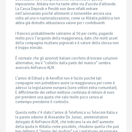
imposizione. Alitalia non ha tante altre via d’uscita d’altronde.
La Cassa Depositi e Prestiti non deve infatti entrare
nell’azionariato poiché altrimenti si tornerebbe ancora una
volta ad una ri-nazionalizzazione, come se Alitalia pubblica non
abbia già distrutto abbastanza valore per i contribuenti.
I francesi probabilmente saliranno al 50 per cento, pagando
molto poco l’acquisto della maggioranza, dato che molti asset
della compagnia risultano pignorati e il valore della stessa non
è troppo elevato.
È normale che gli azionisti italiani cerchino di trovare soluzioni
alternative, ma il “coltello dalla parte del manico” sembra
avercelo AirFrance-KLM.
L’arrivo di Etihad o di Aeroflot non è facile poiché tali
compagnie non potrebbero avere la maggioranza per come è
adesso la legislazione europea (sono vettori extra-comunitari).
E difficilmente dei vettori mettono centinaia di milioni di euro
per prendere una quota che vale molto poco senza al
contempo prenderne il controllo.
Questa notte c’è stato l’arrivo di Telefonica su Telecom Italia e
le parole odierne di Alexandre De Juniac, amministratore
delegato di AirFrance-KLM, che indicano la via dell’aumento
della quota in Alitalia come possibile, chiudono quella che può
ben definirsi il “giorno del giudizio” sul capitalismo relazionale