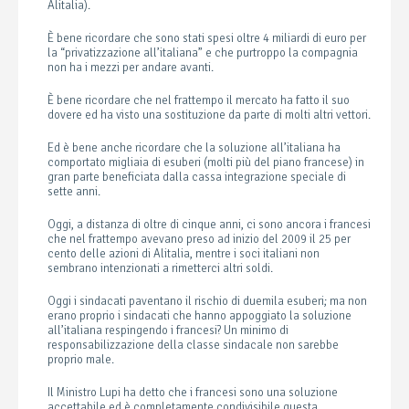
Alitalia).
È bene ricordare che sono stati spesi oltre 4 miliardi di euro per
la “privatizzazione all’italiana” e che purtroppo la compagnia
non ha i mezzi per andare avanti.
È bene ricordare che nel frattempo il mercato ha fatto il suo
dovere ed ha visto una sostituzione da parte di molti altri vettori.
Ed è bene anche ricordare che la soluzione all’italiana ha
comportato migliaia di esuberi (molti più del piano francese) in
gran parte beneficiata dalla cassa integrazione speciale di
sette anni.
Oggi, a distanza di oltre di cinque anni, ci sono ancora i francesi
che nel frattempo avevano preso ad inizio del 2009 il 25 per
cento delle azioni di Alitalia, mentre i soci italiani non
sembrano intenzionati a rimetterci altri soldi.
Oggi i sindacati paventano il rischio di duemila esuberi; ma non
erano proprio i sindacati che hanno appoggiato la soluzione
all’italiana respingendo i francesi? Un minimo di
responsabilizzazione della classe sindacale non sarebbe
proprio male.
Il Ministro Lupi ha detto che i francesi sono una soluzione
accettabile ed è completamente condivisibile questa