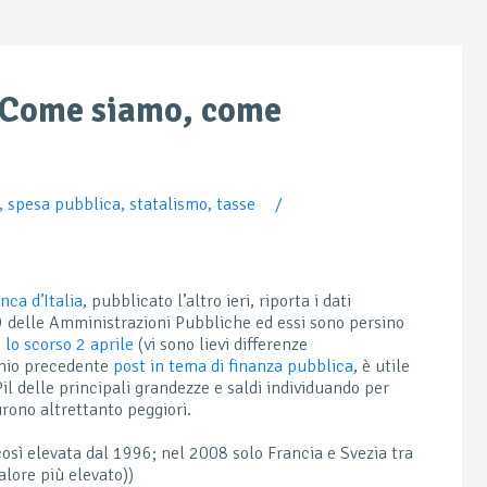
. Come siamo, come
,
spesa pubblica
,
statalismo
,
tasse
/
nca d’Italia
, pubblicato l’altro ieri, riporta i dati
9 delle Amministrazioni Pubbliche ed essi sono persino
t lo scorso 2 aprile
(vi sono lievi differenze
mio precedente
post in tema di finanza pubblica
, è utile
Pil delle principali grandezze e saldi individuando per
urono altrettanto peggiori.
sì elevata dal 1996; nel 2008 solo Francia e Svezia tra
alore più elevato))