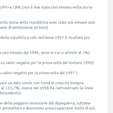
i/Pil=47,8% (non è mai stata così elevata nella storia
ella storia della repubblica sono state più elevate solo
same di ammissione all’euro)
 della repubblica solo nell’anno 1997 è risultata più
così elevato dal 1996, anno in cui si attestò al 7%)
su valori negativi per la prima volta dal lontano 1990)
valori negativi per la prima volta dal 1997 )
are un dato simile con trend in crescita bisogna
ò al 115,7%; invece nel 1998 ha riattraversato la linea
discendente).
no della peggiore recessione dal dopoguerra, tuttavia
prio permettere e dovremmo preoccuparcene molto di più