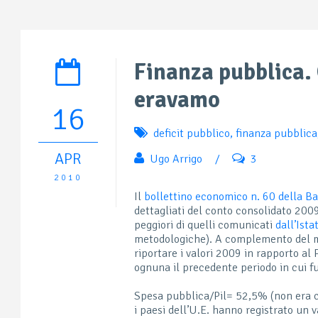
Finanza pubblica
eravamo
16
deficit pubblico
,
finanza pubblica
APR
Ugo Arrigo
/
3
2010
Il
bollettino economico n. 60 della Ba
dettagliati del conto consolidato 200
peggiori di quelli comunicati
dall’Ista
metodologiche). A complemento del 
riportare i valori 2009 in rapporto al 
ognuna il precedente periodo in cui f
Spesa pubblica/Pil= 52,5% (non era co
i paesi dell’U.E. hanno registrato un v