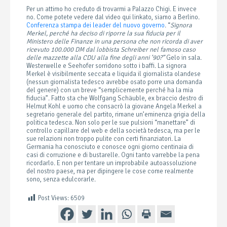
Per un attimo ho creduto di trovarmi a Palazzo Chigi. E invece
no. Come potete vedere dal video qui linkato, siamo a Berlino.
Conferenza stampa dei leader del nuovo governo
. “
Signora
Merkel, perché ha deciso di riporre la sua fiducia per il
Ministero delle Finanze in una persona che non ricorda di aver
ricevuto 100.000 DM dal lobbista Schreiber nel famoso caso
delle mazzette alla CDU alla fine degli anni ’90?”
Gelo in sala.
Westerwelle e Seehofer sorridono sotto i baffi. La signora
Merkel è visibilmente seccata e liquida il giornalista olandese
(nessun giornalista tedesco avrebbe osato porre una domanda
del genere) con un breve “semplicemente perché ha la mia
fiducia”. Fatto sta che Wolfgang Schäuble, ex braccio destro di
Helmut Kohl e uomo che consacrò la giovane Angela Merkel a
segretario generale del partito, rimane un’eminenza grigia della
politica tedesca. Non solo per le sue pulsioni “manettare” di
controllo capillare del web e della società tedesca, ma per le
sue relazioni non troppo pulite con certi finanziatori. La
Germania ha conosciuto e conosce ogni giorno centinaia di
casi di corruzione e di bustarelle. Ogni tanto varrebbe la pena
ricordarlo. E non per tentare un improbabile autoassoluzione
del nostro paese, ma per dipingere le cose come realmente
sono, senza edulcorarle.
Post Views:
6509