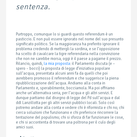
sentenza.
Purtroppo, comunque lo si guardi questo referendum è un
pasticcio. E non può essere ignorato nel nome del suo presunto
significato politico. Se la maggioranza ha preferito ignorare il
problema credendo di mettergli la sordina, e se l’opposizione
ha scelto di cavalcare la tigre referendaria nella convinzione
che non ne sarebbe morsa, oggi è il paese a pagarne il prezzo.
Rilancio, quindi,
la mia proposta
: il Parlamento discuta (e –
spero – bocci) la proposta di legge d’iniziativa popolare
sull’acqua, presentata alcuni anni fa da quelli che poi
avrebbero promosso il referendum e che suggerisce la piena
ripubblicizzazione dell’acqua. Andiamo alla conta in
Parlamento e, sperabilmente, bocciamola. Ma poi offriamo
anche un’alternativa seria, per l’acqua e gli altri servizi. E
dunque partiamo dal disegno di legge del Pd sull’acqua e dal
ddl Lanzillotta per gli altri servizi pubblici locali. Solo così
potremo andare alla conta e vedere chi è riformista e chi no; chi
cerca soluzioni che funzionano e chi preferisce rincorrere la
tentazione del populismo; chi si sforza di far funzionare le cose,
e chi si accontenta di trovare una poltrona per il culo degli
amici suoi.