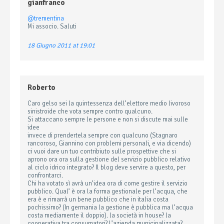
gianfranco
@trementina
Mi associo. Saluti
18 Giugno 2011 at 19:01
Roberto
Caro gelso sei la quintessenza dell’elettore medio livoroso
sinistroide che vota sempre contro qualcuno.
Si attaccano sempre le persone e non si discute mai sulle
idee
invece di prendertela sempre con qualcuno (Stagnaro
rancoroso, Giannino con problemi personali, e via dicendo)
ci vuoi dare un tuo contribiuto sulle prospettive che si
aprono ora ora sulla gestione del servizio pubblico relativo
al ciclo idrico integrato? Il blog deve servire a questo, per
confrontarci.
Chi ha votato sì avrà un’idea ora di come gestire il servizio
pubblico. Qual’ è ora la forma gestionale per l’acqua, che
era è e rimarrà un bene pubblico che in italia costa
pochissimo? (In germania la gestione è pubblica ma l’acqua
costa mediamente il doppio). la società in house? la
cooperativa tra consumatori? L’azienda municipalizzata?