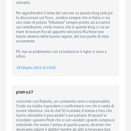
onorario.
Per approfondire il tema del rancore su questo blog vedi poi
le discussioni sul fisco…sembra sempre che in Italia ci sia
uno stato di polizia “tributaria” sempre pronto ad accanirsi
sui contribuenti, credo invece che in questo blog ci sia un
mare di evasori fiscali appunto rancorosi.Ma forse loro
hanno almeno delle buone ragioni, dal loro punto di vista
ovviamente.
PS: hai un problemino con la tastiera in 4 righe ci sono 4
refusi.
18 Giugno 2011 at 13:01
pietro27
concordo con Roberto, un commento serio e responsabile.
Credo sia inutile rispondere o confrontarsi con chi si vanta di
essere vittorioso. ma di che? Vi ricordate d’alema e treu che
hanno introdotto il precariato? e poi parlano di lavoro? vi
ricordate i governi Prodi che si son venduti i grandi complessi
industriali che erano l’anima di questo paese, dicendo che
dovevamo ridurre il debito? mentre gli altri si tenevano ben