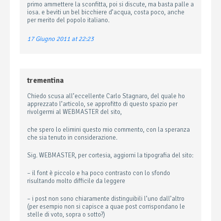
primo ammettere la sconfitta, poi si discute, ma basta palle a
iosa. e beviti un bel bicchiere d’acqua, costa poco, anche
per merito del popolo italiano.
17 Giugno 2011 at 22:23
trementina
Chiedo scusa all’eccellente Carlo Stagnaro, del quale ho
apprezzato l’articolo, se approfitto di questo spazio per
rivolgermi al WEBMASTER del sito,
che spero lo elimini questo mio commento, con la speranza
che sia tenuto in considerazione.
Sig. WEBMASTER, per cortesia, aggiorni la tipografia del sito:
– il font è piccolo e ha poco contrasto con lo sfondo
risultando molto difficile da leggere
– i post non sono chiaramente distinguibili l’uno dall’altro
(per esempio non si capisce a quae post corrispondano le
stelle di voto, sopra o sotto?)