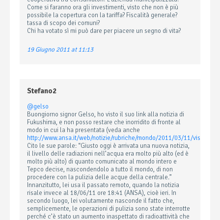
Come si faranno ora gli investimenti, visto che non è più
possibile la copertura con la tariffa? Fiscalità generale?
tassa di scopo dei comuni?
Chi ha votato sì mi può dare per piacere un segno di vita?
19 Giugno 2011 at 11:13
Stefano2
@gelso
Buongiorno signor Gelso, ho visto il suo link alla notizia di
Fukushima, e non posso restare che inorridito di fronte al
modo in cui la ha presentata (veda anche
http://www.ansa.it/web/notizie/rubriche/mondo/2011/03/11/visualiz
Cito le sue parole: “Giusto oggi è arrivata una nuova notizia,
il livello delle radiazioni nell’acqua era molto più alto (ed è
molto più alto) di quanto comunicato al mondo intero e
Tepco decise, nascondendolo a tutto il mondo, di non
procedere con la pulizia delle acque della centrale.”
Innanzitutto, lei usa il passato remoto, quando la notizia
risale invece al 18/06/11 ore 18:41 (ANSA), cioè ieri. In
secondo luogo, lei volutamente nasconde il fatto che,
semplicemente, le operazioni di pulizia sono state interrotte
perché c’è stato un aumento inaspettato di radioattività che