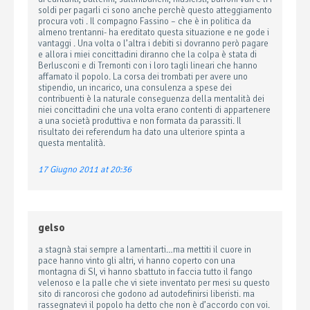
soldi per pagarli ci sono anche perchè questo atteggiamento
procura voti . Il compagno Fassino – che è in politica da
almeno trentanni- ha ereditato questa situazione e ne gode i
vantaggi . Una volta o l’altra i debiti si dovranno però pagare
e allora i miei concittadini diranno che la colpa è stata di
Berlusconi e di Tremonti con i loro tagli lineari che hanno
affamato il popolo. La corsa dei trombati per avere uno
stipendio, un incarico, una consulenza a spese dei
contribuenti è la naturale conseguenza della mentalità dei
niei concittadini che una volta erano contenti di appartenere
a una società produttiva e non formata da parassiti. Il
risultato dei referendum ha dato una ulteriore spinta a
questa mentalità.
17 Giugno 2011 at 20:36
gelso
a stagnà stai sempre a lamentarti…ma mettiti il cuore in
pace hanno vinto gli altri, vi hanno coperto con una
montagna di SI, vi hanno sbattuto in faccia tutto il fango
velenoso e la palle che vi siete inventato per mesi su questo
sito di rancorosi che godono ad autodefinirsi liberisti. ma
rassegnatevi il popolo ha detto che non è d’accordo con voi.