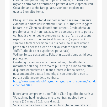
in Italia con quello degli altri paesi europei; e questa è la
ragione della poca attenzione a perdite di rete e sprechi vari.
Cosa abbiano a che fare gli assessori non capisco ma
questo è un altro tema.
Che questo sia un blog di rancorosi credo si assolutamente
evidente a partire dell’ineffabile Gian. E’ sufficiente leggere
le parole di Giannino, di tutti i suoi articoli. Credo abbia un
problema serio di non realizzazione personale che lo porta a
contraddire chiunque e prendere sempre un’altra posizione
rispetto al senso comune (e al buon senso) e poi si rifà
sempre a fonti “eccezionali” a cui nessuno essere umano
pare abbia accesso e che se poi vai vedere spesso sono
“fuffa”…(lo dico per esperienza personale).
Vedi poi le sue posizioni su Fukushima…qui siamo al ridicolo
planetario.
Giusto oggi è arrivata una nuova notizia, il livello delle
radiazioni nell’acqua era molto più alto (ed è molto più alto)
di quanto comunicato al mondo intero e Tepco decise,
nascondendolo a tutto il mondo, di non procedere con la
pulizia delle acque della centrale.
http://www.swissinfo.ch/ita/rubriche/notizie_d_agenzia/mondo_brev
cid=30493028
Ricordiamo sempre che l’ineffabile Gian è quello che scrisse
“Fukushima ha dimostrato che le centrali nucleari sono
sicure (13 marzo 2011, ipse dixit…).
Si dice che da allora i giapponesi lo vogliano fare cittadino