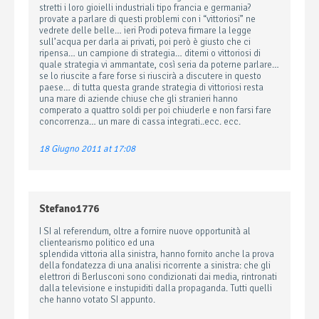
stretti i loro gioielli industriali tipo francia e germania?
provate a parlare di questi problemi con i “vittoriosi” ne
vedrete delle belle… ieri Prodi poteva firmare la legge
sull’acqua per darla ai privati, poi però è giusto che ci
ripensa… un campione di strategia… ditemi o vittoriosi di
quale strategia vi ammantate, così seria da poterne parlare…
se lo riuscite a fare forse si riuscirà a discutere in questo
paese… di tutta questa grande strategia di vittoriosi resta
una mare di aziende chiuse che gli stranieri hanno
comperato a quattro soldi per poi chiuderle e non farsi fare
concorrenza… un mare di cassa integrati..ecc. ecc.
18 Giugno 2011 at 17:08
Stefano1776
I SI al referendum, oltre a fornire nuove opportunità al
clientearismo politico ed una
splendida vittoria alla sinistra, hanno fornito anche la prova
della fondatezza di una analisi ricorrente a sinistra: che gli
elettrori di Berlusconi sono condizionati dai media, rintronati
dalla televisione e instupiditi dalla propaganda. Tutti quelli
che hanno votato SI appunto.