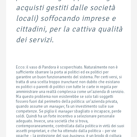
acquisti gestiti dalle società
locali) soffocando imprese e
cittadini, per la cattiva qualità
dei servizi.
Ecco: il vaso di Pandora è scoperchiato. Naturalmente non è
sufficiente sbarrare la porta ai politici ed ex politici per
garantire un buon funzionamento del sistema. Per certi versi, si
tratta di una scelta troppo
tranchant
: non dubito che esistano
ex politici o parenti di politici con tutte le carte in regola per
amministrare una realtà complessa come un’azienda di servizio.
Ma questo problema non esisterebbe se solo tali soggetti
fossero fuori dal perimetro della politica: un’azienda privata,
quando assume un
manager
, fa un investimento sulle sue
competenze. Se piglia il
manager
sbagliato o incapace, perde
soldi. Quindi ha un forte incentivo a selezionare personale
adeguato. Invece, una società che si trova,
contemporaneamente, controllata dalla politica in virtù dei suoi
assetti proprietari, e che ha ottenuto dalla politica – per vie
opache – la protezione del suo
business
, è un brodo di coltura