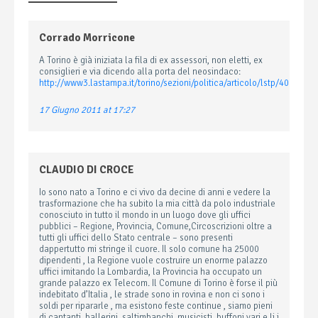
Corrado Morricone
A Torino è già iniziata la fila di ex assessori, non eletti, ex
consiglieri e via dicendo alla porta del neosindaco:
http://www3.lastampa.it/torino/sezioni/politica/articolo/lstp/407363/
17 Giugno 2011 at 17:27
CLAUDIO DI CROCE
Io sono nato a Torino e ci vivo da decine di anni e vedere la
trasformazione che ha subito la mia città da polo industriale
conosciuto in tutto il mondo in un luogo dove gli uffici
pubblici – Regione, Provincia, Comune,Circoscrizioni oltre a
tutti gli uffici dello Stato centrale – sono presenti
dappertutto mi stringe il cuore. Il solo comune ha 25000
dipendenti , la Regione vuole costruire un enorme palazzo
uffici imitando la Lombardia, la Provincia ha occupato un
grande palazzo ex Telecom. Il Comune di Torino è forse il più
indebitato d’Italia , le strade sono in rovina e non ci sono i
soldi per ripararle , ma esistono feste continue , siamo pieni
di cantanti, ballerini, saltimbanchi, musicisti, buffoni vari e li i