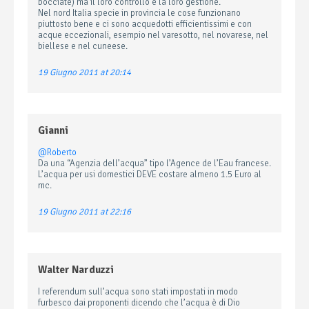
bocciate) ma il loro controllo e la loro gestione.
Nel nord Italia specie in provincia le cose funzionano
piuttosto bene e ci sono acquedotti efficientissimi e con
acque eccezionali, esempio nel varesotto, nel novarese, nel
biellese e nel cuneese.
19 Giugno 2011 at 20:14
Gianni
@Roberto
Da una “Agenzia dell’acqua” tipo l’Agence de l’Eau francese.
L’acqua per usi domestici DEVE costare almeno 1.5 Euro al
mc.
19 Giugno 2011 at 22:16
Walter Narduzzi
I referendum sull’acqua sono stati impostati in modo
furbesco dai proponenti dicendo che l’acqua è di Dio