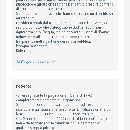
ideologico e tribale che ragiona per partito preso, il contrario
di una società aperta e laica.
Sono pochissime le voci che hanno stimolato un dibattito sui
referendum.
i problemi creati dal referendum ce ne sono tantissimi, ad
iniziare dal fatto che l’abrogazione dell’art.23bis non
riguardava solo l’acqua, ma ha azzerato 10 anni di riforme
richieste peraltro dalla unione europea in tema di
trasparenza nella gestione dei servizi pubblici.
Bisogna rassegnarsi.
Roberto onorati
18 Giugno 2011 at 10:55
roberto
vorrei segnalarle la pagina di ieri (venerdì 17/6)
completamente dedicata all’argomento.
Secondo me occorre salvare capra e cavoli, ovvero la
rassicurare gli italiani che temono la “privatizzazione” e con
la realtà che l’attuale situazione è insostenibile.
Ora (Elinor Ostrom nobel 2000) esiste il bene collettivo, chè
non è dello stato (o sue ramificazioni) e nemmeno di
qualche singolo privato.