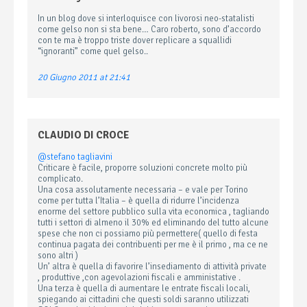
In un blog dove si interloquisce con livorosi neo-statalisti
come gelso non si sta bene… Caro roberto, sono d’accordo
con te ma è troppo triste dover replicare a squallidi
“ignoranti” come quel gelso..
20 Giugno 2011 at 21:41
CLAUDIO DI CROCE
@stefano tagliavini
Criticare è facile, proporre soluzioni concrete molto più
complicato.
Una cosa assolutamente necessaria – e vale per Torino
come per tutta l’Italia – è quella di ridurre l’incidenza
enorme del settore pubblico sulla vita economica , tagliando
tutti i settori di almeno il 30% ed eliminando del tutto alcune
spese che non ci possiamo più permettere( quello di festa
continua pagata dei contribuenti per me è il primo , ma ce ne
sono altri )
Un’ altra è quella di favorire l’insediamento di attività private
, produttive ,con agevolazioni fiscali e amministative .
Una terza è quella di aumentare le entrate fiscali locali,
spiegando ai cittadini che questi soldi saranno utilizzati