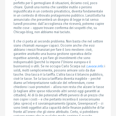
perfetto per il germogliare di situazioni, diciamo così, poco
chiare. Quindi una norma che sarebbe inutile o persino
ingiustificata in un contesto privatistico, diventa fondamentale
in un contesto di ritrovato protagonismo pubblico. Lanzillotta ha
annunciato che presenterà un disegno di legge in tal senso
lunedì prossimo: dall’accoglienza che riceverà, potremo capire
molte cose – oppure trovare conferma dei sospetti che, su
Chicago-blog, non abbiamo mai taciuto.
Il che ci porta al secondo problema. Non basta che nel settore
siano chiamati
manager
capaci. Occorre anche che essi
abbiano i mezzi finanziari per fare il loro mestiere: cioè,
garantire anzitutto una buona gestione operativa delle
rispettive aziende, e poi fare gli investimenti che sono
indispensabili (perché lo impone l’Unione europea e il
buonsenso) o utili. Se ne occupa Carlo Scarpa sul
Lavoce.info
: i
soldi, molti semplicemente, possono arrivare solo da due
tasche. Una tasca è la tariffa. L’altra tasca il bilancio pubblico,
cioè le tasse. Se la tasca tariffaria diventa inagibile – perché
diamo un’interpretazione radicale del referendum, come
chiedono i suoi promotori – allora non resta che alzare le tasse
(o tagliare altre spese riducendo altri servizi oggi garantiti ai
cittadini). Al di là dei potenziali effetti perversi di un prezzo che
non copre i costi – e che pertanto incentiva il sovraconsumo
(aka: spreco) e il sovrainquinamento (grazie, Greenpeace!) – ci
sono limiti oggettivi alla capacità delle finanze pubbliche di far
fronte all’onere che gli viene attribuito. Certo, si potrebbero