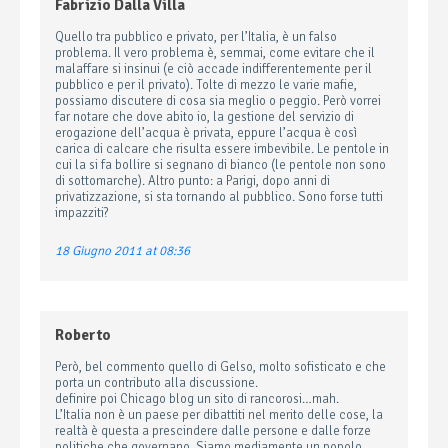
Fabrizio Dalla Villa
Quello tra pubblico e privato, per l’Italia, è un falso
problema. Il vero problema è, semmai, come evitare che il
malaffare si insinui (e ciò accade indifferentemente per il
pubblico e per il privato). Tolte di mezzo le varie mafie,
possiamo discutere di cosa sia meglio o peggio. Però vorrei
far notare che dove abito io, la gestione del servizio di
erogazione dell’acqua è privata, eppure l’acqua è così
carica di calcare che risulta essere imbevibile. Le pentole in
cui la si fa bollire si segnano di bianco (le pentole non sono
di sottomarche). Altro punto: a Parigi, dopo anni di
privatizzazione, si sta tornando al pubblico. Sono forse tutti
impazziti?
18 Giugno 2011 at 08:36
Roberto
Però, bel commento quello di Gelso, molto sofisticato e che
porta un contributo alla discussione.
definire poi Chicago blog un sito di rancorosi…mah.
L’Italia non è un paese per dibattiti nel merito delle cose, la
realtà è questa a prescindere dalle persone e dalle forze
politiche che governano. Siamo mediamente un popolo