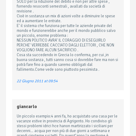
SOLO per la riduzione del debito e non per altre spese ,
fornendo resoconti semestrali , avallati da società di
revisione .
Cioè in sostanza un mix di azioni volte a diminuire le spese
ed a aumentare le entrate.
E’ il sistema che funziona per tutte le aziende private del
mondo e funzionerebbe anche per il mondo pubblico salvo
un piccolo, enorme problema :
NESSUN POLITICO AVRA’ IL CORAGGIO DI ESEGUIRLO
PERCHE’ VERREBBE CACCIATO DAGLI ELETTORI , CHE NON
VOGLIONO FARE ALCUN SACRIFICIO .
Cosa sta succedendo in Grecia lo conferma, per cui ,in
buona sostanza , tutti sanno cosa si dovrebbe fare ma non si
potrà fare fino a quando saremo obbligati dal
fallimento.Come vede sono piuttosto pessimista .
22 Giugno 2011 at 09:54
giancarlo
Un piccolo esempio:4 anni fa, ho acquistato una casa per le
vacanze estive in provincia di Agrigento. Ho condiviso gli
stessi problemi idrici hce hanon martirizzato i siciliani per
decenni… acqua per non più di due giorni a settimana e
grandi cinsterne sui tetti. Da querst’anno la gestiome è