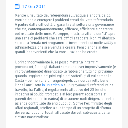
17 Giu 2011
Mentre il risultato del referendum sull’acqua è ancora caldo,
cominciano a emergere i problemi creati dal voto referendario.
A partire dalle difficoltà di garantire al settore una governance
che sia, contemporaneamente, efficace, efficiente e coerente
col risultato delle urne. Purtroppo, infatti, la vittoria dei “sì” apre
una serie di problemi che sarà difficile tappare. Non mi riferisco
solo alla frenata nei programmi di investimento di molte
utility
o
all’incertezza che si è venuta a creare.
Penso anche ai due
grandi inconvenienti che la consultazione ha creato.
Il primo inconveniente è, se posso metterla in termini
provocatori, è che gli italiani sembrano aver improvvisamente (e
improvvidamente) dimenticato la rabbia che tutti noi proviamo
quando leggiamo dei privilegi e dei sotterfugi di cui campa la
Casta – per non dire di Tangentopoli. Lo ricorda molto bene
Linda Lanzillotta
in un articolo
su
FirstOnline
: il referendum ha
travolto, tra l’altro, il regolamento attuativo del 23 bis che
impediva ai politici trombati e ai loro parenti (così come ai
parenti dei politici in carica) di assumere ruoli dirigenziali nelle
aziende controllate da enti pubblici. Scrive l’ex ministro degli
affari regionali, artefice a suo tempo di un progetto di riforma
dei servizi pubblici locali affossato dai veti salvacasta della
sinistra massimalista: