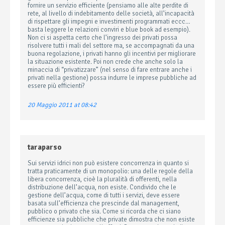
fornire un servizio efficiente (pensiamo alle alte perdite di
rete, al livello di indebitamento delle società, all’incapacità
di rispettare gli impegni e investimenti programmati eccc…
basta leggere le relazioni conviri e blue book ad esempio).
Non ci si aspetta certo che l’ingresso dei privati possa
risolvere tutti i mali del settore ma, se accompagnati da una
buona regolazione, i privati hanno gli incentivi per migliorare
la situazione esistente. Poi non crede che anche solo la
minaccia di “privatizzare” (nel senso di fare entrare anche i
privati nella gestione) possa indurre le imprese pubbliche ad
essere più efficienti?
20 Maggio 2011 at 08:42
taraparso
Sui servizi idrici non può esistere concorrenza in quanto si
tratta praticamente di un monopolio: una delle regole della
libera concorrenza, cioè la pluralità di offerenti, nella
distribuzione dell’acqua, non esiste. Condivido che le
gestione dell’acqua, come di tutti i servizi, deve essere
basata sull’efficienza che prescinde dal management,
pubblico o privato che sia. Come si ricorda che ci siano
efficienze sia pubbliche che private dimostra che non esiste