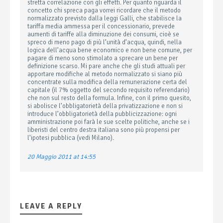
stretta correlazione con gli effetti. Per quanto riguarda il
concetto chi spreca paga vorrei ricordare che il metodo
normalizzato previsto dalla leggi Galli, che stabilisce la
tariffa media ammessa per il concessionario, prevede
aumenti di tariffe alla diminuzione dei consumi, cioè se
spreco di meno pago di più l’unità d’acqua, quindi, nella
logica dell’acqua bene economico e non bene comune, per
pagare di meno sono stimolato a sprecare un bene per
definizione scarso. Mi pare anche che gli studi attuali per
apportare modifiche al metodo normalizzato si siano più
concentrate sulla modifica della remunerazione certa del
capitale (il 7% oggetto del secondo requisito referendario)
che non sul resto della formula. Infine, con il primo quesito,
si abolisce l’obbligatorietà della privatizzazione e non si
introduce l’obbligatorietà della pubblicizzazione: ogni
amministrazione poi farà le sue scelte politiche, anche se i
liberisti del centro destra italiana sono più propensi per
l’ipotesi pubblica (vedi Milano).
20 Maggio 2011 at 14:55
LEAVE A REPLY