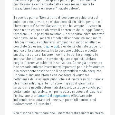
(basato sul principio “chi spreca paga”), piuttosto che una
pianificazione centralizzata della spesa (ossia tramite la
tassazione), faccia emergere “il giusto valore”.
Il secondo punto: “Non si tratta di decidere se schierarci col
pubblico o col privato, se ci piacciono di più i diritti per tutti o il
libero mercato” scrive Massarutto, che ha sempre illustrato in
modo molto chiaro ed obiettivo il contenuto della legge Ronchi,
i problemi – e le possibili soluzioni – del servizio idrico integrato
nel nostro Paese. I recenti articoli dell’economista sono molto
utili per chiunque voglia farsi un’opinione in modo obiettivo e
completo (ad esempio
qui
e
qui
). È evidente che tale legge non
implica di fare una scelta tra la gestione pubblica e quella
privata, ma cerca di favorire il confronto per far emergere le
imprese che offrono un servizio migliore e, quindi, tutelano
meglio l’interesse pubblico in senso lato. Come già accennato
è necessario attivare investimenti importanti per le infrastrutture
e la precedente gestione non li ha garantiti in modo adeguato.
Occorre quindi una riforma che consenta di verificare
l’efficienza delle aziende pubbliche e di mettere in discussione
gli affidamenti di quante non sono in grado di garantire un
servizio che rispetti determinati standard. La legge Ronchi, pur
certamente migliorabile, è il primo passo in questa direzione e
l’istituzione di un’
autorità di regolazione
effettivamente
indipendente e dotata dei necessari poteri (di controllo ed
enforcement
) è il prossimo.
Non bisogna dimenticare che il mercato resta sempre un mezzo,