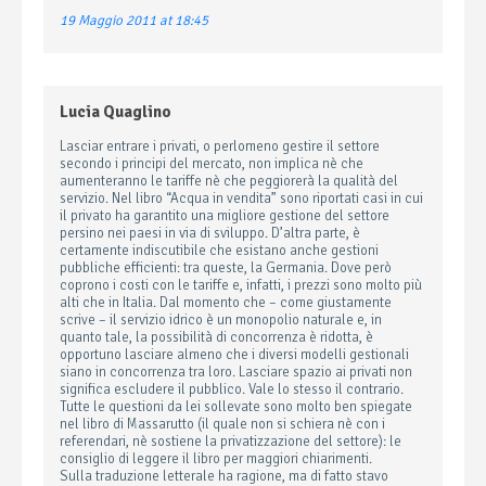
19 Maggio 2011 at 18:45
Lucia Quaglino
Lasciar entrare i privati, o perlomeno gestire il settore
secondo i principi del mercato, non implica nè che
aumenteranno le tariffe nè che peggiorerà la qualità del
servizio. Nel libro “Acqua in vendita” sono riportati casi in cui
il privato ha garantito una migliore gestione del settore
persino nei paesi in via di sviluppo. D’altra parte, è
certamente indiscutibile che esistano anche gestioni
pubbliche efficienti: tra queste, la Germania. Dove però
coprono i costi con le tariffe e, infatti, i prezzi sono molto più
alti che in Italia. Dal momento che – come giustamente
scrive – il servizio idrico è un monopolio naturale e, in
quanto tale, la possibilità di concorrenza è ridotta, è
opportuno lasciare almeno che i diversi modelli gestionali
siano in concorrenza tra loro. Lasciare spazio ai privati non
significa escludere il pubblico. Vale lo stesso il contrario.
Tutte le questioni da lei sollevate sono molto ben spiegate
nel libro di Massarutto (il quale non si schiera nè con i
referendari, nè sostiene la privatizzazione del settore): le
consiglio di leggere il libro per maggiori chiarimenti.
Sulla traduzione letterale ha ragione, ma di fatto stavo