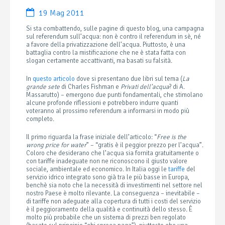
19 Mag 2011
Si sta combattendo, sulle pagine di questo blog, una campagna
sul referendum sull’acqua: non è contro il referendum in sè, né
a favore della privatizzazione dell’acqua. Piuttosto, è una
battaglia contro la mistificazione che ne è stata fatta con
slogan certamente accattivanti, ma basati su falsità.
In
questo articolo
dove si presentano due libri sul tema (
La
grande sete
di Charles Fishman e
Privati dell’acqua
? di A.
Massarutto) – emergono due punti fondamentali, che stimolano
alcune profonde riflessioni e potrebbero indurre quanti
voteranno al prossimo referendum a informarsi in modo più
completo.
Il primo riguarda la frase iniziale dell’articolo: “
Free is the
wrong price for water
” – “gratis è il peggior prezzo per l’acqua”.
Coloro che desiderano che l’acqua sia fornita gratuitamente o
con tariffe inadeguate non ne riconoscono il giusto valore
sociale, ambientale ed economico. In Italia oggi le
tariffe
del
servizio idrico integrato sono già tra le più basse in Europa,
benchè sia noto che la necessità di investimenti nel settore nel
nostro Paese è molto rilevante. La conseguenza – inevitabile –
di tariffe non adeguate alla copertura di tutti i costi del servizio
è il peggioramento della qualità e continuità dello stesso. È
molto più probabile che un sistema di prezzi ben regolato