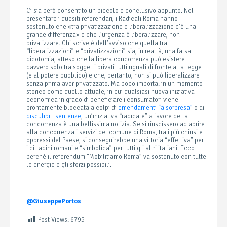
Ci sia però consentito un piccolo e conclusivo appunto. Nel
presentare i quesiti referendari, i Radicali Roma hanno
sostenuto che «tra privatizzazione e liberalizzazione c’è una
grande differenza» e che l’urgenza è liberalizzare, non
privatizzare. Chi scrive è dell’avviso che quella tra
“liberalizzazioni” e “privatizzazioni” sia, in realtà, una falsa
dicotomia, atteso che la libera concorrenza può esistere
davvero solo tra soggetti privati tutti uguali di fronte alla legge
(e al potere pubblico) e che, pertanto, non si può liberalizzare
senza prima aver privatizzato. Ma poco importa: in un momento
storico come quello attuale, in cui qualsiasi nuova iniziativa
economica in grado di beneficiare i consumatori viene
prontamente bloccata a colpi di
emendamenti “a sorpresa”
o di
discutibili sentenze
, un’iniziativa “radicale” a favore della
concorrenza è una bellissima notizia. Se si riuscissero ad aprire
alla concorrenza i servizi del comune di Roma, tra i più chiusi e
oppressi del Paese, si conseguirebbe una vittoria “effettiva” per
i cittadini romani e “simbolica” per tutti gli altri italiani. Ecco
perché il referendum “Mobilitiamo Roma” va sostenuto con tutte
le energie e gli sforzi possibili.
@GiuseppePortos
Post Views:
6795