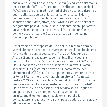
pari al 47%, circa il doppio che a Londra (25%), con soltanto un
terzo circa dell’offerta. Guardando il livello delle retribuzioni,
l’ATAC paga stipendi medi superiori di circa 4000 euro rispetto a
quelli della sua equivalente parigina, nonostante il PIL
regionale sia notevolmente più alto nella seconda città. È
scontato concludere, allora, che l’ATAC esiste principalmente
per garantire posti di lavoro e, solo incidentalmente, per offrire
un servizio (scarso) alla collettività. Il “bene comune” che i
politici vogliono tutelare è la propria leva d’influenza, non il
trasporto pubblico.
Con il referendum proposto dai Radicali e la messa a gara del
servizio le cose potrebbero davvero cambiare. E non lo diciamo
facendo della pura speculazione. Nel 2014, Ugo Arrigo e
Andrea Giuricin realizzarono, per l’Istituto Bruno Leoni, un
confronto
tra i costi e l’efficacia dei servizi resi da ATAC e da
TPL, un consorzio che gestisce, sempre nella città di Roma,
servizi residuali (notturni e periferici): il costo medio per
dipendente di ATAC risultò del 24 per cento superiore a quello
di Roma TPL; mentre una vettura chilometro di ATAC risultò
costare 7,33 euro a fronte dei 4,54 euro di Roma TPL. Come mai
queste rilevanti differenze? Presto detto: al contrario di ATAC,
TPL ha ottenuto la concessione del servizio solo a seguito di
una gara a evidenza pubblica. Basta davvero poco –
un’iniezione di concorrenza nel sistema – perché il
consumatore, anche quello romano, possa godere di un servizio
efficace ed efficiente.