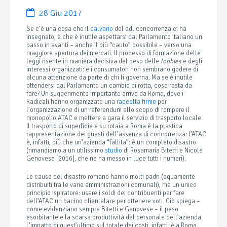
28 Giu 2017
Se c’è una cosa che il
calvario
del ddl concorrenza ci ha
insegnato, è che è inutile aspettarsi dal Parlamento italiano un
passo in avanti – anche il più “cauto” possibile – verso una
maggiore apertura dei mercati. Il processo di formazione delle
leggi risente in maniera decisiva del peso delle
lobbies
e degli
interessi organizzati: e i consumatori non sembrano godere di
alcuna attenzione da parte di chi li governa. Ma se è inutile
attendersi dal Parlamento un cambio di rotta, cosa resta da
fare? Un suggerimento importante arriva da Roma, dove i
Radicali hanno organizzato una
raccolta firme
per
l’organizzazione di un referendum allo scopo di rompere il
monopolio ATAC e mettere a gara il servizio di trasporto locale.
Il trasporto di superficie e su rotaia a Roma è la plastica
rappresentazione dei guasti dell’assenza di concorrenza: l’ATAC
è, infatti, più che un’azienda “fallita”: è un completo disastro
(rimandiamo a un utilissimo
studio
di Rosamaria Bitetti e Nicole
Genovese [2016], che ne ha messo in luce tutti i numeri).
Le cause del disastro romano hanno molti padri (equamente
distribuiti tra le varie amministrazioni comunali), ma un unico
principio ispiratore: usare i soldi dei contribuenti per fare
dell’ATAC un bacino clientelare per ottenere voti. Ciò spiega –
come evidenziano sempre Bitetti e Genovese – il peso
esorbitante e la scarsa produttività del personale dell’azienda.
L’impatto di quest’ultimo sul totale dei costi, infatti, è a Roma