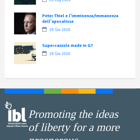
09 Lug 2026
Peter Thiel e l’imminenza/immanenza
dell’apocalisse
29 Giu 2026
Supercazzole made in G7
29 Giu 2026
Promoting the ideas
of liberty for a more