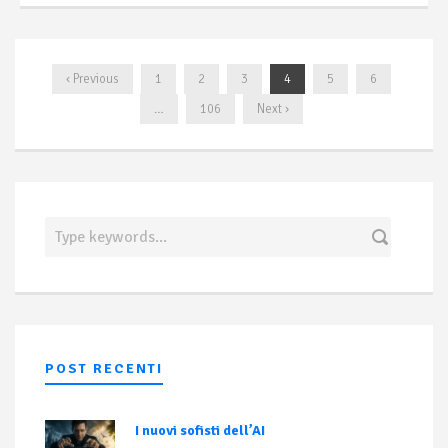
‹ Previous
1
2
3
4
5
6
…
106
Next ›
POST RECENTI
I nuovi sofisti dell’AI