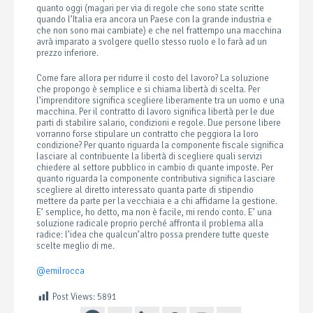
quanto oggi (magari per via di regole che sono state scritte
quando l’Italia era ancora un Paese con la grande industria e
che non sono mai cambiate) e che nel frattempo una macchina
avrà imparato a svolgere quello stesso ruolo e lo farà ad un
prezzo inferiore.
Come fare allora per ridurre il costo del lavoro? La soluzione
che propongo è semplice e si chiama libertà di scelta. Per
l’imprenditore significa scegliere liberamente tra un uomo e una
macchina. Per il contratto di lavoro significa libertà per le due
parti di stabilire salario, condizioni e regole. Due persone libere
vorranno forse stipulare un contratto che peggiora la loro
condizione? Per quanto riguarda la componente fiscale significa
lasciare al contribuente la libertà di scegliere quali servizi
chiedere al settore pubblico in cambio di quante imposte. Per
quanto riguarda la componente contributiva significa lasciare
scegliere al diretto interessato quanta parte di stipendio
mettere da parte per la vecchiaia e a chi affidarne la gestione.
E’ semplice, ho detto, ma non è facile, mi rendo conto. E’ una
soluzione radicale proprio perché affronta il problema alla
radice: l’idea che qualcun’altro possa prendere tutte queste
scelte meglio di me.
@emilrocca
Post Views:
5891