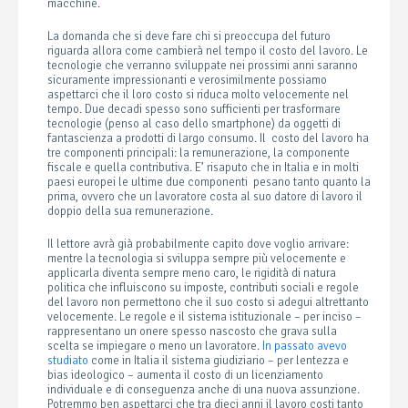
macchine.
La domanda che si deve fare chi si preoccupa del futuro
riguarda allora come cambierà nel tempo il costo del lavoro. Le
tecnologie che verranno sviluppate nei prossimi anni saranno
sicuramente impressionanti e verosimilmente possiamo
aspettarci che il loro costo si riduca molto velocemente nel
tempo. Due decadi spesso sono sufficienti per trasformare
tecnologie (penso al caso dello smartphone) da oggetti di
fantascienza a prodotti di largo consumo. Il costo del lavoro ha
tre componenti principali: la remunerazione, la componente
fiscale e quella contributiva. E’ risaputo che in Italia e in molti
paesi europei le ultime due componenti pesano tanto quanto la
prima, ovvero che un lavoratore costa al suo datore di lavoro il
doppio della sua remunerazione.
Il lettore avrà già probabilmente capito dove voglio arrivare:
mentre la tecnologia si sviluppa sempre più velocemente e
applicarla diventa sempre meno caro, le rigidità di natura
politica che influiscono su imposte, contributi sociali e regole
del lavoro non permettono che il suo costo si adegui altrettanto
velocemente. Le regole e il sistema istituzionale – per inciso –
rappresentano un onere spesso nascosto che grava sulla
scelta se impiegare o meno un lavoratore.
In passato avevo
studiato
come in Italia il sistema giudiziario – per lentezza e
bias ideologico – aumenta il costo di un licenziamento
individuale e di conseguenza anche di una nuova assunzione.
Potremmo ben aspettarci che tra dieci anni il lavoro costi tanto