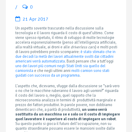
/
0
21 Apr 2017
Un aspetto sovente trascurato nella discussione sulla
tecnologia e il lavoro riguarda il costo di quest’ultimo. Come
viene spesso ripetuto, il ritmo di sviluppo di molte tecnologie
accelera esponenzialmente (penso all’intelligenza artificiale,
alla realtà virtuale, ai droni e alle
driverless cars
) e molti posti
di lavoro potrebbero presto scomparire:
è stato stimato che in
due decadi la metà dei lavori attualmente svolti dai cittadini
americani verrà automatizzata
. Basti pensare che a tutt’oggi
uno dei lavori più comuni negli Stati Uniti sia quello del
camionista
e che negli ultimi anni
molti camion sono stati
guidati con successo da un programma
.
L’aspetto che, dicevamo, sfugge dalla discussione se “sarà vero
o no che le macchine ruberanno il lavoro agli uomini?” riguarda
il costo del lavoro o, meglio, quel rapporto che la
microeconomia analizza in termini di produttività marginale e
prezzo dei fattori produttivi. In parole povere, non dobbiamo
dimenticarci che, a parità di produttività,
un uomo verrà
sostituito da un macchina se e solo se il costo di impiegare
quel lavoratore è superiore al costo di impiegare un robot
.
Su questo punto si gioca il futuro dell’occupazione, non su
quanto straordinarie possano essere le mansioni svolte dalle