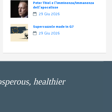
Peter Thiel e l’imminenza/immanenza
dell’apocalisse
29 Giu 2026
Supercazzole made in G7
29 Giu 2026
osperous, healthier