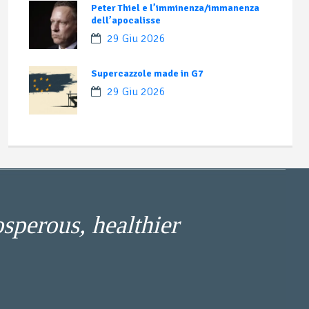
Peter Thiel e l’imminenza/immanenza
dell’apocalisse
29 Giu 2026
Supercazzole made in G7
29 Giu 2026
osperous, healthier