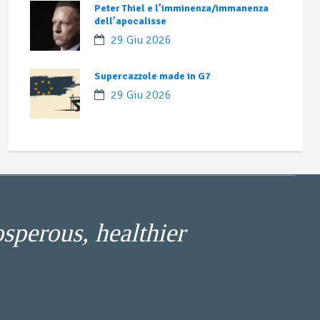
Peter Thiel e l’imminenza/immanenza
dell’apocalisse
29 Giu 2026
Supercazzole made in G7
29 Giu 2026
osperous, healthier