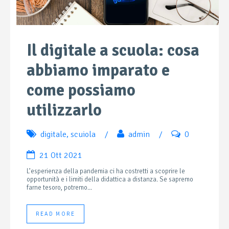
Il digitale a scuola: cosa
abbiamo imparato e
come possiamo
utilizzarlo
digitale
,
scuiola
/
admin
/
0
21 Ott 2021
L’esperienza della pandemia ci ha costretti a scoprire le
opportunità e i limiti della didattica a distanza. Se sapremo
farne tesoro, potremo...
READ MORE