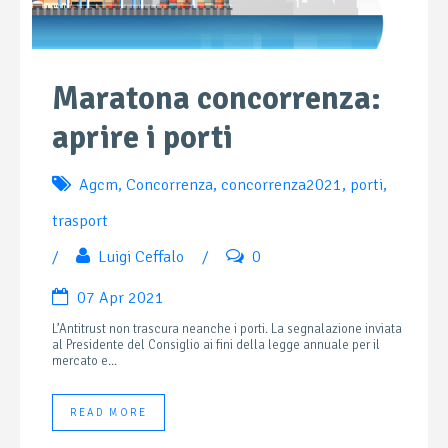
Maratona concorrenza:
aprire i porti
Agcm
,
Concorrenza
,
concorrenza2021
,
porti
,
trasport
/
Luigi Ceffalo
/
0
07 Apr 2021
L’Antitrust non trascura neanche i porti. La segnalazione inviata
al Presidente del Consiglio ai fini della legge annuale per il
mercato e...
READ MORE