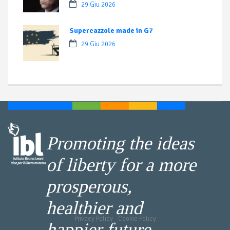
29 Giu 2026
Supercazzole made in G7
29 Giu 2026
Promoting the ideas
of liberty for a more
prosperous,
healthier and
Privacy Policy
-
Cookie Policy
happier future