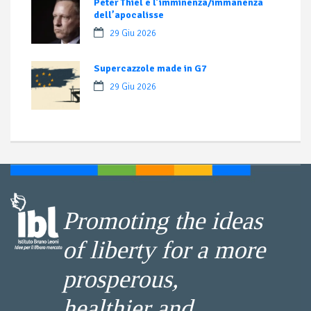
Peter Thiel e l’imminenza/immanenza
dell’apocalisse
29 Giu 2026
Supercazzole made in G7
29 Giu 2026
Promoting the ideas
of liberty for a more
prosperous,
healthier and