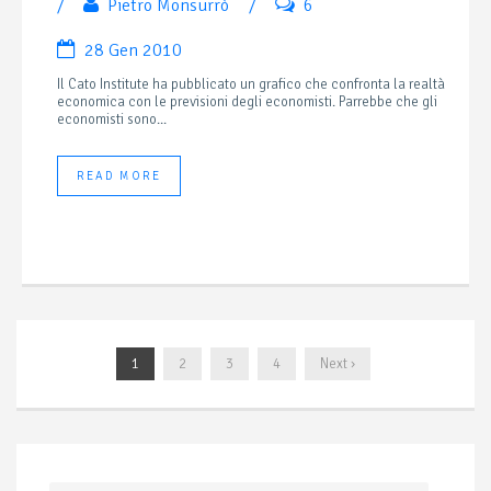
/
Pietro Monsurrò
/
6
28 Gen 2010
Il Cato Institute ha pubblicato un grafico che confronta la realtà
economica con le previsioni degli economisti. Parrebbe che gli
economisti sono...
READ MORE
1
2
3
4
Next ›