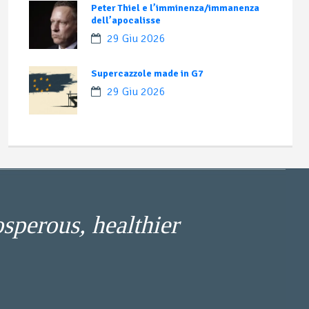
Peter Thiel e l’imminenza/immanenza
dell’apocalisse
29 Giu 2026
Supercazzole made in G7
29 Giu 2026
osperous, healthier