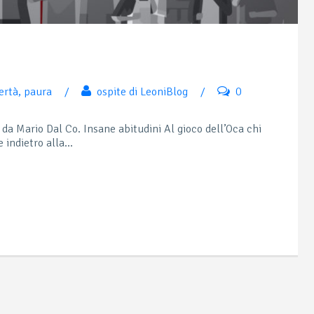
ertà
,
paura
/
ospite di LeoniBlog
/
0
da Mario Dal Co. Insane abitudini Al gioco dell’Oca chi
 indietro alla...