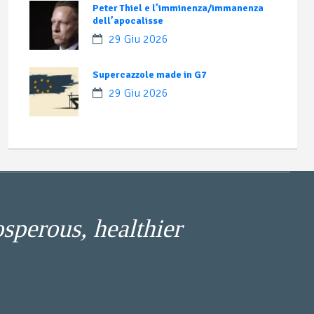
Peter Thiel e l’imminenza/immanenza
dell’apocalisse
29 Giu 2026
Supercazzole made in G7
29 Giu 2026
osperous, healthier