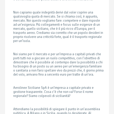
Non capiamo quale indegnità derivi dal voler coprire una
qualsivoglia quota di mercato. Se si chiama così, è appunto,
mercato. Noi questo vogliamo fare: competere e dare risposte
ad un’esigenza. Più collegamenti e focus sulle esigenze di un
mercato, quello siciliano, che è il più ricco d’Europa, per il
trasporto aereo. Crediamo sia corretto che un popolo desideri in
proprio risolvere una criticità forte, qual è il trasporto regionale
per un’isola.
Noi siamo per il mercato e per un’impresa a capitali privati che
porti tutti noi a giocare un ruolo competitivo, con l’obiettivo di
dimostrare che è possibile al contempo dare la possibilità a chi
ha bisogno di un posto su un aereo per un’emergenza familiare
o sanitaria a non farsi spellare vivo da prezzi che, il giorno prima
del volo, arrivano fino a seicento euro per tratte di un’ora.
Aerolinee Siciliane SpA è un’impresa a capitale privato e
gestione trasparente. Cosa c’è che non va? Forse il nome
regionale? Siamo colpevoli di sicilianità?
Attendiamo la possibilità di spiegare il punto in un’assemblea
pubblica. A Milano o in Sicilia, quando lo desiderate. Al