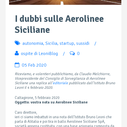
I dubbi sulle Aerolinee
Siciliane
autonomia
,
Sicilia
,
startup
,
sussidi
/
ospite di LeoniBlog
/
0
05 Feb 2020
Riceviamo, e volentieri pubblichiamo, da Claudio Melchiorre,
Vicepresidente del Consiglio di Sorveglianza di Aerolinee
Siciliane una replica all’
editoriale
pubblicato dall’Istituto Bruno
Leoni il 4 febbraio 2020
.
Caltagirone, 5 febbraio 2020
Oggetto: vostra nota su Aerolinee Siciliane
Caro direttore,
ieri ci siamo imbattuti in una nota dell’Istituto Bruno Leoni che
parla di Alitalia e poi tira in ballo Aerolinee Siciliane SpA,
società appena costituita, con una base azionaria composta da