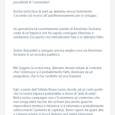
possibilità di ‘comandare’.
Anche nella fase di start up abbiamo messo fortemente
l’accento sul ricorso all’autofinanziamento per lo sviluppo.
Un giornalista ha correttamente parlato di Aerolinee Siciliane
come di un’impresa che ha saputo coniugare liberismo e
solidarietà. Era quello che intendevamo fare e lo abbiamo fatto.
Siamo disponibili a spiegare ancora meglio cosa sia Aerolinee
Siciliane in un incontro pubblico.
Nel leggere la vostra nota, abbiamo dovuto notare al contrario
che l’estensore si è probabilmente fatto dominare da un
pregiudizio, che lo ha condotto ad una illazione.
Egli, a nome dell’Istituto Bruno Leoni, decide ad un certo punto
che la nostra impresa punterebbe a vivere di ‘aiuti di stato’.
Nella nostra compagine non c’è nemmeno un centesimo che
non venga dalle tasche dei siciliani (ma anche qualche
imprenditore trentino e milanese si è informato e probabilmente
sottoscriverà l’aumento di capitale). Vorrei sapere da quale atto
o comunicazione si possa dedurre una simile intenzione.