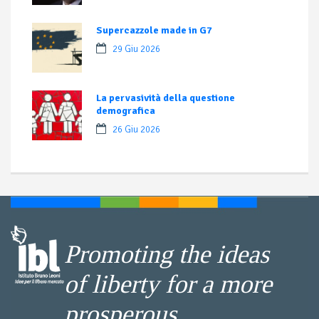
Supercazzole made in G7
29 Giu 2026
La pervasività della questione
demografica
26 Giu 2026
Promoting the ideas
of liberty for a more
prosperous,