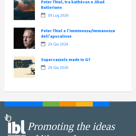
Peter Thiel, tra kathécon e Jihad
Butleriano
09 Lug 2026
Peter Thiel e l’imminenza/immanenza
dell’apocalisse
29 Giu 2026
Supercazzole made in G7
29 Giu 2026
Promoting the ideas