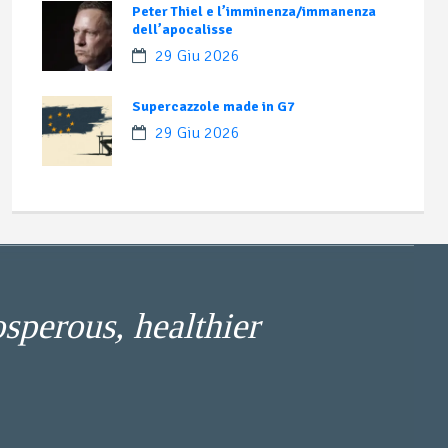
Peter Thiel e l’imminenza/immanenza
dell’apocalisse
29 Giu 2026
Supercazzole made in G7
29 Giu 2026
osperous, healthier