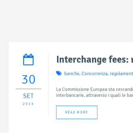
Interchange fees: 
banche
,
Concorrenza
,
regolament
30
La Commissione Europea sta cercando 
SET
interbancarie, attraverso i quali le b
2014
READ MORE