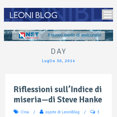
DAY
Luglio 30, 2014
Riflessioni sull’Indice di
miseria—di Steve Hanke
Cina
/
ospite di LeoniBlog
/
3