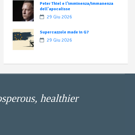
Peter Thiel e l’imminenza/immanenza
dell’apocalisse
29 Giu 2026
Supercazzole made in G7
29 Giu 2026
osperous, healthier