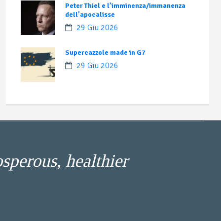
Peter Thiel e l’imminenza/immanenza
dell’apocalisse
29 Giu 2026
Supercazzole made in G7
29 Giu 2026
osperous, healthier