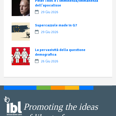
Peter Thiel e l’imminenza/immanenza
dell’apocalisse
29 Giu 2026
Supercazzole made in G7
29 Giu 2026
La pervasività della questione
demografica
26 Giu 2026
Promoting the ideas