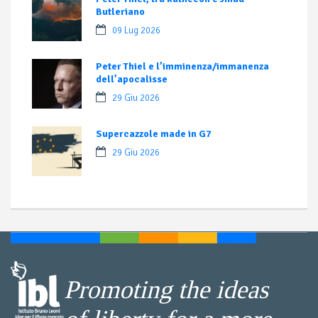
Butleriano
09 Lug 2026
Peter Thiel e l’imminenza/immanenza
dell’apocalisse
29 Giu 2026
Supercazzole made in G7
29 Giu 2026
Promoting the ideas