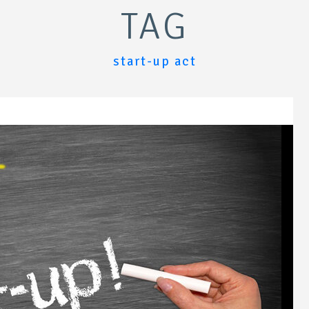
TAG
start-up act