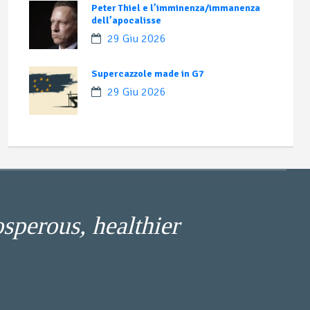
Peter Thiel e l’imminenza/immanenza
dell’apocalisse
29 Giu 2026
Supercazzole made in G7
29 Giu 2026
osperous, healthier