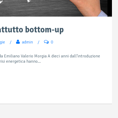
attutto bottom-up
gie
/
admin
/
0
a Emiliano Valerio Morgia A dieci anni dall’introduzione
risi energetica hanno...