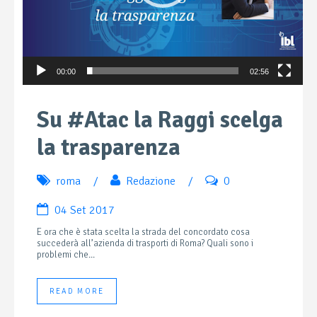
00:00
02:56
Su #Atac la Raggi scelga
la trasparenza
roma
/
Redazione
/
0
04 Set 2017
E ora che è stata scelta la strada del concordato cosa
succederà all’azienda di trasporti di Roma? Quali sono i
problemi che...
READ MORE