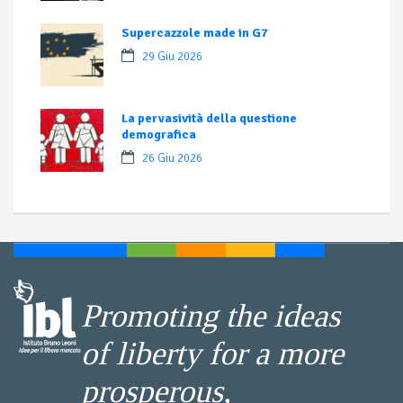
Supercazzole made in G7
29 Giu 2026
La pervasività della questione
demografica
26 Giu 2026
Promoting the ideas
of liberty for a more
prosperous,