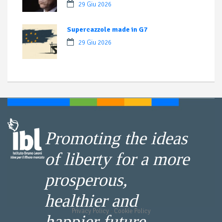
29 Giu 2026
Supercazzole made in G7
29 Giu 2026
Promoting the ideas
of liberty for a more
prosperous,
healthier and
Privacy Policy
-
Cookie Policy
happier future