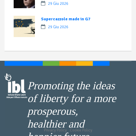
29 Giu 2026
Supercazzole made in G7
29 Giu 2026
Promoting the ideas
of liberty for a more
prosperous,
healthier and
Privacy Policy
-
Cookie Policy