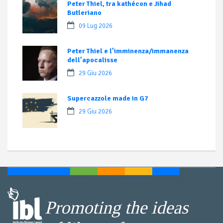
Peter Thiel, tra kathécon e Jihad
Butleriano
09 Lug 2026
Peter Thiel e l’imminenza/immanenza
dell’apocalisse
29 Giu 2026
Supercazzole made in G7
29 Giu 2026
Promoting the ideas