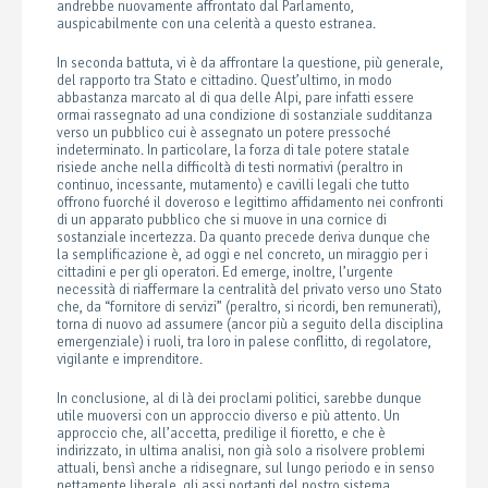
andrebbe nuovamente affrontato dal Parlamento,
auspicabilmente con una celerità a questo estranea.
In seconda battuta, vi è da affrontare la questione, più generale,
del rapporto tra Stato e cittadino. Quest’ultimo, in modo
abbastanza marcato al di qua delle Alpi, pare infatti essere
ormai rassegnato ad una condizione di sostanziale sudditanza
verso un pubblico cui è assegnato un potere pressoché
indeterminato. In particolare, la forza di tale potere statale
risiede anche nella difficoltà di testi normativi (peraltro in
continuo, incessante, mutamento) e cavilli legali che tutto
offrono fuorché il doveroso e legittimo affidamento nei confronti
di un apparato pubblico che si muove in una cornice di
sostanziale incertezza. Da quanto precede deriva dunque che
la semplificazione è, ad oggi e nel concreto, un miraggio per i
cittadini e per gli operatori. Ed emerge, inoltre, l’urgente
necessità di riaffermare la centralità del privato verso uno Stato
che, da “fornitore di servizi” (peraltro, si ricordi, ben remunerati),
torna di nuovo ad assumere (ancor più a seguito della disciplina
emergenziale) i ruoli, tra loro in palese conflitto, di regolatore,
vigilante e imprenditore.
In conclusione, al di là dei proclami politici, sarebbe dunque
utile muoversi con un approccio diverso e più attento. Un
approccio che, all’accetta, predilige il fioretto, e che è
indirizzato, in ultima analisi, non già solo a risolvere problemi
attuali, bensì anche a ridisegnare, sul lungo periodo e in senso
nettamente liberale, gli assi portanti del nostro sistema