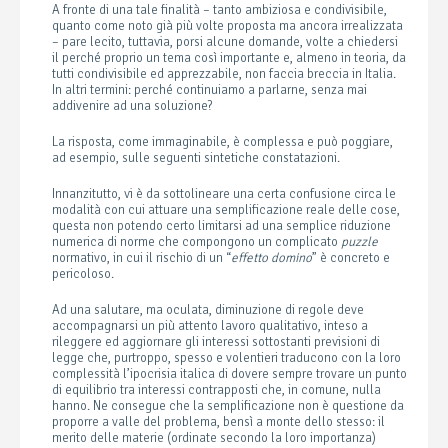
A fronte di una tale finalità – tanto ambiziosa e condivisibile,
quanto come noto già più volte proposta ma ancora irrealizzata
– pare lecito, tuttavia, porsi alcune domande, volte a chiedersi
il perché proprio un tema così importante e, almeno in teoria, da
tutti condivisibile ed apprezzabile, non faccia breccia in Italia.
In altri termini: perché continuiamo a parlarne, senza mai
addivenire ad una soluzione?
La risposta, come immaginabile, è complessa e può poggiare,
ad esempio, sulle seguenti sintetiche constatazioni.
Innanzitutto, vi è da sottolineare una certa confusione circa le
modalità con cui attuare una semplificazione reale delle cose,
questa non potendo certo limitarsi ad una semplice riduzione
numerica di norme che compongono un complicato
puzzle
normativo, in cui il rischio di un “
effetto domino
” è concreto e
pericoloso.
Ad una salutare, ma oculata, diminuzione di regole deve
accompagnarsi un più attento lavoro qualitativo, inteso a
rileggere ed aggiornare gli interessi sottostanti previsioni di
legge che, purtroppo, spesso e volentieri traducono con la loro
complessità l’ipocrisia italica di dovere sempre trovare un punto
di equilibrio tra interessi contrapposti che, in comune, nulla
hanno. Ne consegue che la semplificazione non è questione da
proporre a valle del problema, bensì a monte dello stesso: il
merito delle materie (ordinate secondo la loro importanza)