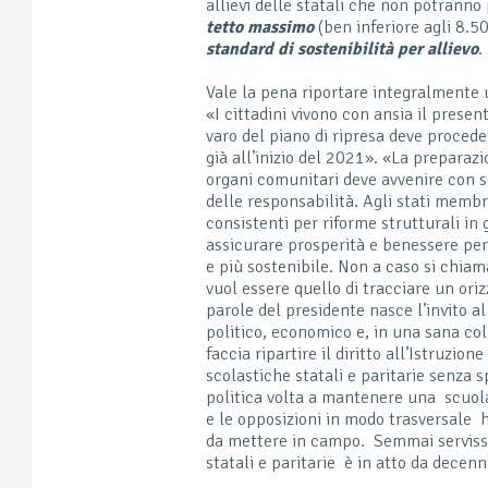
allievi delle statali che non potranno
tetto massimo
(ben inferiore agli 8.5
standard di sostenibilità per allievo
.
Vale la pena riportare integralmente 
«I cittadini vivono con ansia il presen
varo del piano di ripresa deve procede
già all’inizio del 2021». «La preparazi
organi comunitari deve avvenire con sol
delle responsabilità. Agli stati membri
consistenti per riforme strutturali in 
assicurare prosperità e benessere per
e più sostenibile. Non a caso si chiam
vuol essere quello di tracciare un ori
parole del presidente nasce l’invito 
politico, economico e, in una sana col
faccia ripartire il diritto all’Istruzio
scolastiche statali e paritarie senza 
politica volta a mantenere una scuola
e le opposizioni in modo trasversale 
da mettere in campo. Semmai servisse
statali e paritarie è in atto da decen