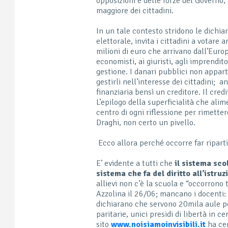
opposizioni e delle forze del Governo
maggiore dei cittadini.
In un tale contesto stridono le dichi
elettorale, invita i cittadini a votare
milioni di euro che arrivano dall’Euro
economisti, ai giuristi, agli imprendit
gestione. I danari pubblici non appar
gestirli nell’interesse dei cittadini; 
finanziaria bensì un creditore. Il cred
L’epilogo della superficialità che ali
centro di ogni riflessione per rimetter
Draghi, non certo un pivello.
Ecco allora perché occorre far ripartire
E’ evidente a tutti che
il sistema scol
sistema che fa del diritto all’istruz
allievi non c’è la scuola e “occorrono 
Azzolina il 26/06; mancano i docenti: 
dichiarano che servono 20mila aule p
paritarie, unici presidi di libertà in ce
sito
www.noisiamoinvisibili.it
ha cen