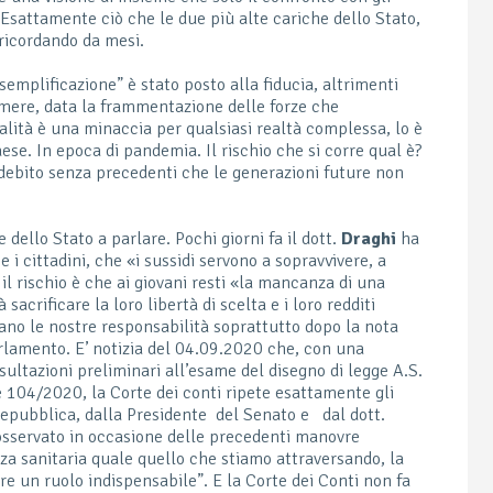
. Esattamente ciò che le due più alte cariche dello Stato,
ricordando da mesi.
emplificazione” è stato posto alla fiducia, altrimenti
amere, data la frammentazione delle forze che
alità è una minaccia per qualsiasi realtà complessa, lo è
ese. In epoca di pandemia. Il rischio che si corre qual è?
debito senza precedenti che le generazioni future non
 dello Stato a parlare. Pochi giorni fa il dott.
Draghi
ha
e i cittadini, che «i sussidi servono a sopravvivere, a
il rischio è che ai giovani resti «la mancanza di una
sacrificare la loro libertà di scelta e i loro redditi
lano le nostre responsabilità soprattutto dopo la nota
arlamento. E’ notizia del 04.09.2020 che, con una
ultazioni preliminari all’esame del disegno di legge A.S.
 104/2020, la Corte dei conti ripete esattamente gli
 Repubblica, dalla Presidente del Senato e dal dott.
osservato in occasione delle precedenti manovre
za sanitaria quale quello che stiamo attraversando, la
are un ruolo indispensabile”. E la Corte dei Conti non fa