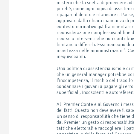
mistero che la scelta di procedere ad 
perché, come ogni logica di assistenz
ripagare il debito e rilanciare il Pae
aggravato dalla chiara mancanza di pro
contesto normativo già frammentario 
riconsiderazione complessiva al fine di 
ricorso a interventi che non contribui
limitano a differirli. Essi mancano di
incertezza nelle amministrazioni”. Cos
inequivocabili.
Una politica di assistenzialismo e di 
che un general manager potrebbe com
l’incompetenza, il rischio del tracoll
condannare i giovani a pagare gli error
superficiali, incoscienti e autoreferen
Al Premier Conte e al Governo i messagg
dei fatti. Questo non deve avere il sap
un senso di responsabilità che tiene d
dal Premier un gesto di responsabilit
tattiche elettorali e raccogliere il pa