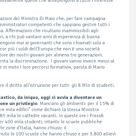
, ovviamente quelle che antepongono a tutto l’interesse
arazioni del Ministro Di Maio che, per fare campagna
 amministratori competenti che sappiano gestire tutti i
pa. Affermazioni che risultano inammissibili agli
ori, a chi può vantare anni di esperienza di buona
tengono mai ai governanti che sono chiamati solo a
ancor più i soldi dell’Europa che non è una società
itore dei nostri giovani per almeno tre generazioni.
menta la discriminazione. I giovani vanno invece messi al
e in moto i loro percorsi formativi», parola di Mario
 il diritto all’istruzione per tutti gli 8 Mln di studenti.
astico, da iniquo, oggi si avvia a diventare un
ione un privilegio
. Mancano gli ambienti: per il 15% di
tre mila edifici” come dichiarò la stessa Ministra
85 mila le cattedre vacanti. In queste ore i Presidi
er 400 mila studenti; intanto le scuole pubbliche
rte zone d’Italia, hanno chiuso: il
sito le 100 scuole che hanno chiuso e per 3.800 allievi