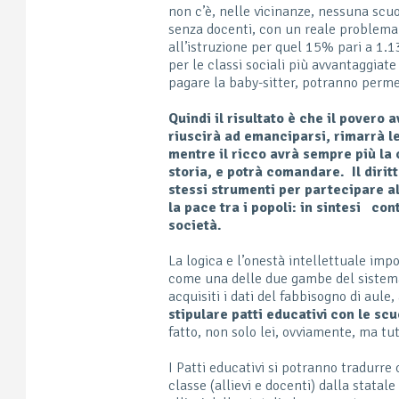
non c’è, nelle vicinanze, nessuna scu
senza docenti, con un reale problema p
all’istruzione per quel 15% pari a 1.1
per le classi sociali più avvantaggia
pagare la baby-sitter, potranno perm
Quindi il risultato è che il povero
riuscirà ad emanciparsi, rimarrà le
mentre il ricco avrà sempre più la 
storia, e potrà comandare. Il diritto
stessi strumenti per partecipare alla
la pace tra i popoli: in sintesi c
società.
La logica e l’onestà intellettuale imp
come una delle due gambe del sistema
acquisiti i dati del fabbisogno di aule,
stipulare patti educativi con le scu
fatto, non solo lei, ovviamente, ma tut
I Patti educativi si potranno tradurre
classe (allievi e docenti) dalla statale