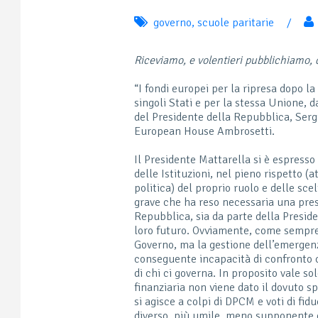
governo
,
scuole paritarie
/
Riceviamo, e volentieri pubblichiamo,
“I fondi europei per la ripresa dopo 
singoli Stati e per la stessa Unione, 
del Presidente della Repubblica, Ser
European House Ambrosetti.
Il Presidente Mattarella si è espress
delle Istituzioni, nel pieno rispetto 
politica) del proprio ruolo e delle sc
grave che ha reso necessaria una presa
Repubblica, sia da parte della Preside
loro futuro. Ovviamente, come sempre
Governo, ma la gestione dell’emergen
conseguente incapacità di confronto c
di chi ci governa. In proposito vale 
finanziaria non viene dato il dovuto sp
si agisce a colpi di DPCM e voti di f
diverso, più umile, meno supponente e