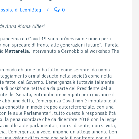
ospite di LeoniBlog
/
0
 da Anna Monia Alfieri
.
la pandemia da Covid-19 sono un’occasione unica per i
da non sprecare di fronte alle generazioni future”. Parola
gio
Mattarella
, intervenuto a Cernobbio al workshop The
o in modo chiaro e lo ha fatto, come sempre, da uomo
(atteggiamento ormai desueto nella società come nella
elte fatte dal Governo. L’emergenza è tuttavia talmente
 di posizione netta sia da parte del Presidente della
nte del Senato, entrambi preoccupati per i giovani e il
 abbiamo detto, l’emergenza Covid non è imputabile al
za condotta in modo troppo autoreferenziale, con una
on le aule Parlamentari, tutto questo è responsabilità
solo la pena ricordare che da dicembre 2018 con la legge
azio alle aule parlamentari, non si discute, non si vota,
iducia. L’emergenza, invece, impone un atteggiamento ben
 una visione di insieme che solo il confronto con gli