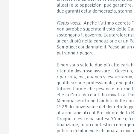
alleati e le opposizioni può garantire
due garanti della democrazia, stanno 
Flatus vocis
…Anche l’ultimo decreto “s
non avrebbe superato il voto delle C
sostengono il governo. L’autoreferenzi
ancor di più nella conduzione di un Pa
Semplice: condannare il Paese ad un 
potranno ripagare.
E non sono solo le due più alte cariche
ritenuto doveroso avvisare il Governo, 
ripartire», ma, quando si esauriranno, 
qualificazione professionale, che potrà 
futuri». Parole che pesano e interpel
che la Corte dei conti ha inviato al P
Memoria scritta nell’ambito delle cons
1925 di conversione del decreto-legge
allarmi lanciati dal Presidente della
Draghi. In estrema sintesi “Come già 
finanziarie, in un contesto di emergen
politica di bilancio è chiamata a gioc