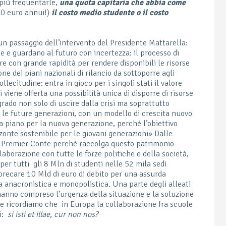
 più frequentarle,
una quota capitaria che abbia come
00 euro annui!)
il costo medio studente o il costo
un passaggio dell’intervento del Presidente Mattarella:
te e guardano al futuro con incertezza: il processo di
re con grande rapidità per rendere disponibili le risorse
one dei piani nazionali di rilancio da sottoporre agli
lecitudine: entra in gioco per i singoli stati il valore
 viene offerta una possibilità unica di disporre di risorse
grado non solo di uscire dalla crisi ma soprattutto
 le future generazioni, con un modello di crescita nuovo
a piano per la nuova generazione, perché l’obiettivo
zzonte sostenibile per le giovani generazioni» Dalle
al Premier Conte perché raccolga questo patrimonio
laborazione con tutte le forze politiche e della società,
ne per tutti gli 8 Mln di studenti nelle 52 mila sedi
sprecare 10 Mld di euro di debito per una assurda
 anacronistica e monopolistica. Una parte degli alleati
hanno compreso l’urgenza della situazione e la soluzione
 ricordiamo che in Europa la collaborazione fra scuole
ni:
si isti et illae, cur non nos?