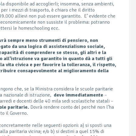
ola disponibile ad accoglierli; insomma, senza ambienti,
er i mezzi di trasporto, è chiaro che il diritto
39.000 allievi non può essere garantito. E’ evidente che
te economicamente non sussiste il problema: potranno
ettersi le homeschooling ecc.
 avrà sempre meno strumenti di pensiero, non
gato da una logica di assistenzialismo sociale,
capacità di comprendere se stesso, gli altri e la
 all’istruzione va garantito in quanto dà a tutti gli
 vita civica e per favorire la tolleranza, il rispetto,
ontribuire consapevolmente al miglioramento della
ongono che, se la Ministra considera le scuole paritarie
 nazionale di istruzione,
deve immediatamente
–
 arredi e docenti delle 40 mila sedi scolastiche statali –
ole paritarie.
Dovrà rendere conto del perché non l’ha
to il Governo.
 concretamente nelle seguenti opzioni: a) si sposti una
 alla paritaria vicina; e/o b) si destini a quel 15% di