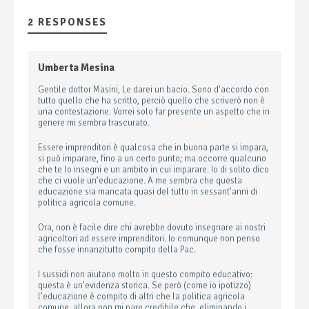
2 RESPONSES
Umberta Mesina
Gentile dottor Masini, Le darei un bacio. Sono d’accordo con
tutto quello che ha scritto, perciò quello che scriverò non è
una contestazione. Vorrei solo far presente un aspetto che in
genere mi sembra trascurato.
Essere imprenditori è qualcosa che in buona parte si impara,
si può imparare, fino a un certo punto; ma occorre qualcuno
che te lo insegni e un ambito in cui imparare. Io di solito dico
che ci vuole un’educazione. A me sembra che questa
educazione sia mancata quasi del tutto in sessant’anni di
politica agricola comune.
Ora, non è facile dire chi avrebbe dovuto insegnare ai nostri
agricoltori ad essere imprenditori. Io comunque non penso
che fosse innanzitutto compito della Pac.
I sussidi non aiutano molto in questo compito educativo:
questa è un’evidenza storica. Se però (come io ipotizzo)
l’educazione è compito di altri che la politica agricola
comune, allora non mi pare credibile che, eliminando i