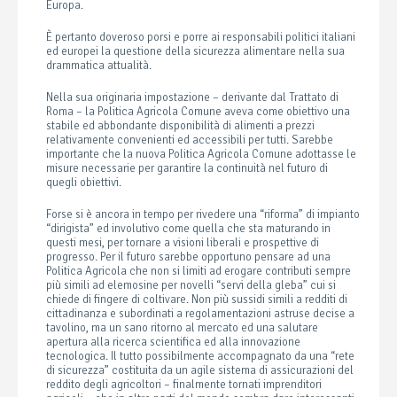
Europa.
È pertanto doveroso porsi e porre ai responsabili politici italiani
ed europei la questione della sicurezza alimentare nella sua
drammatica attualità.
Nella sua originaria impostazione – derivante dal Trattato di
Roma – la Politica Agricola Comune aveva come obiettivo una
stabile ed abbondante disponibilità di alimenti a prezzi
relativamente convenienti ed accessibili per tutti. Sarebbe
importante che la nuova Politica Agricola Comune adottasse le
misure necessarie per garantire la continuità nel futuro di
quegli obiettivi.
Forse si è ancora in tempo per rivedere una “riforma” di impianto
“dirigista” ed involutivo come quella che sta maturando in
questi mesi, per tornare a visioni liberali e prospettive di
progresso. Per il futuro sarebbe opportuno pensare ad una
Politica Agricola che non si limiti ad erogare contributi sempre
più simili ad elemosine per novelli “servi della gleba” cui si
chiede di fingere di coltivare. Non più sussidi simili a redditi di
cittadinanza e subordinati a regolamentazioni astruse decise a
tavolino, ma un sano ritorno al mercato ed una salutare
apertura alla ricerca scientifica ed alla innovazione
tecnologica. Il tutto possibilmente accompagnato da una “rete
di sicurezza” costituita da un agile sistema di assicurazioni del
reddito degli agricoltori – finalmente tornati imprenditori