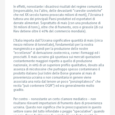
In effetti, nonostante i disastrosi risultati del regime comunista
(responsabile, tra l’altro, delle devastanti “carestie sovietiche”
che nel XX secolo hanno provocato milioni di morti), l’Ucraina è
tuttora uno dei principali Paesi produttori ed esportatori di
derrate alimentari. Soprattutto di mais (con una produzione di
30 milioni di tonn.), oltre che di frumento, orzo e girasole (di cui
Kiev detiene oltre il 40% del commercio mondiale).
L’Italia importa dall’Ucraina significative quantità di mais (circa
mezzo milione di tonnellate), fondamentali per la nostra
mangimistica e quindi per la produzione delle nostre
“eccellenze” di derivazione zootecnica, come i formaggi ed i
prosciutti. Il mais ucraino già spuntava sui mercati quotazioni
costantemente maggiori rispetto a quello di produzione
nazionale, in virtù di un superiore profilo qualitativo, dovuto alla
assenza di micotossine che purtroppo spesso contaminano il
prodotto italiano (sui listini delle Borse granarie al mais di
provenienza ucraina o non comunitaria in genere viene
associata una nota dal tenore un poco “ponziopilatesco” che
recita “può contenere OGM”) ed era generalmente molto
gradito.
Per contro – nonostante un certo clamore mediatico – non
risultano rilevanti importazioni di frumento duro di provenienza
ucraina. Questo non significa che le preoccupazioni in questo
settore siano del tutto infondate o peggio “speculative”: quando