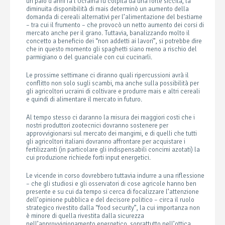
un paio d’anni fa l’Ucraina fu colpita da una forte siccità, la
diminuita disponibilità di mais determinò un aumento della
domanda di cereali alternativi per l’alimentazione del bestiame
– tra cui il frumento – che provocò un netto aumento dei corsi di
mercato anche per il grano. Tuttavia, banalizzando molto il
concetto a beneficio dei “non addetti ai lavori”, si potrebbe dire
che in questo momento gli spaghetti siano meno a rischio del
parmigiano o del guanciale con cui cucinarli.
Le prossime settimane ci diranno quali ripercussioni avrà il
conflitto non solo sugli scambi, ma anche sulla possibilità per
gli agricoltori ucraini di coltivare e produrre mais e altri cereali
e quindi di alimentare il mercato in futuro.
Al tempo stesso ci daranno la misura dei maggiori costi che i
nostri produttori zootecnici dovranno sostenere per
approvvigionarsi sul mercato dei mangimi, e di quelli che tutti
gli agricoltori italiani dovranno affrontare per acquistare i
fertilizzanti (in particolare gli indispensabili concimi azotati) la
cui produzione richiede forti input energetici.
Le vicende in corso dovrebbero tuttavia indurre a una riflessione
– che gli studiosi e gli osservatori di cose agricole hanno ben
presente e su cui da tempo si cerca di focalizzare l’attenzione
dell’opinione pubblica e del decisore politico – circa il ruolo
strategico rivestito dalla “food security”, la cui importanza non
è minore di quella rivestita dalla sicurezza
nell’approvvigionamento energetico, soprattutto nell’ottica