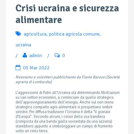
Crisi ucraina e sicurezza
alimentare
agricoltura
,
politica agricola comune
,
ucraina
/
admin
/
0
03 Mar 2022
Riceviamo e volentieri pubblichiamo da Flavio Barozzi (Società
agraria di Lombardia)
L’aggressione di Putin all’Ucraina sta determinando fibrillazioni
su vari settori economici, a cominciare da quello strategico
dell’approvvigionamento dell’energia. Anche sul non meno
strategico comparto agro-alimentare si prospettano ombre
sinistre. Per diffusa tradizione l’Ucraina è detta “il granaio
d’Europa”. Secondo alcuni, i colori della sua bandiera
(composta da una banda gialla sovrastata da una azzurra)
starebbero appunto a simboleggiare un campo di frumento
sotto un cielo terso.