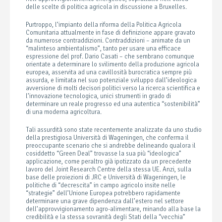
delle scelte di politica agricola in discussione a Bruxelles.
Purtroppo, l’impianto della riforma della Politica Agricola
Comunitaria attualmente in fase di definizione appare gravato
da numerose contraddizioni. Contraddizioni – animate da un
“malinteso ambientalismo”, tanto per usare una efficace
espressione del prof. Dario Casati – che sembrano comunque
orientate a determinare lo svilimento della produzione agricola
europea, asservita ad una cavillosità burocratica sempre più
assurda, e limitata nel suo potenziale sviluppo dall’ideologica
avversione di molti decisori politici verso la ricerca scientifica e
l’innovazione tecnologica, unici strumenti in grado di
determinare un reale progresso ed una autentica “sostenibilità”
di una moderna agricoltura.
Tali assurdità sono state recentemente analizzate da uno studio
della prestigiosa Università di Wageningen, che conferma il
preoccupante scenario che si andrebbe delineando qualora il
cosiddetto “Green Deal” trovasse la sua più “ideologica”
applicazione, come peraltro già ipotizzato da un precedente
lavoro del Joint Research Centre della stessa UE. Anzi, sulla
base delle proiezioni di JRC e Università di Wageningen, le
politiche di “decrescita” in campo agricolo insite nelle
“strategie” dell’Unione Europea potrebbero rapidamente
determinare una grave dipendenza dall’estero nel settore
dell’approvvigionamento agro-alimentare, minando alla base la
credibilità e la stessa sovranità degli Stati della “vecchia”