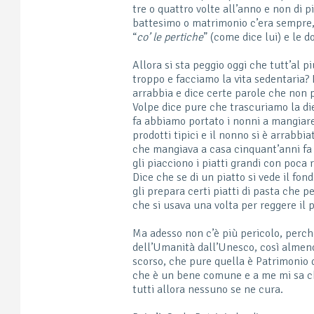
tre o quattro volte all’anno e non di p
battesimo o matrimonio c’era sempre, e
“
co’ le pertiche
” (come dice lui) e le 
Allora si sta peggio oggi che tutt’al 
troppo e facciamo la vita sedentaria?
arrabbia e dice certe parole che non 
Volpe dice pure che trascuriamo la di
fa abbiamo portato i nonni a mangiare
prodotti tipici e il nonno si è arrabbi
che mangiava a casa cinquant’anni fa 
gli piacciono i piatti grandi con poca 
Dice che se di un piatto si vede il fo
gli prepara certi piatti di pasta che pe
che si usava una volta per reggere il p
Ma adesso non c’è più pericolo, perch
dell’Umanità dall’Unesco, così almeno 
scorso, che pure quella è Patrimonio d
che è un bene comune e a me mi sa che
tutti allora nessuno se ne cura.