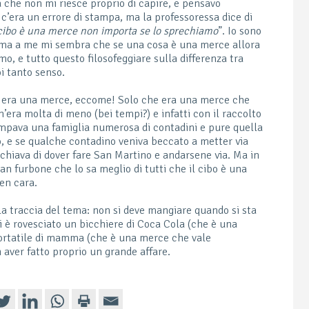
a che non mi riesce proprio di capire, e pensavo
 c’era un errore di stampa, ma la professoressa dice di
 cibo è una merce non importa se lo sprechiamo
”. Io sono
, ma a me mi sembra che se una cosa è una merce allora
o, e tutto questo filosofeggiare sulla differenza tra
i tanto senso.
bo era una merce, eccome! Solo che era una merce che
n’era molta di meno (bei tempi?) e infatti con il raccolto
mpava una famiglia numerosa di contadini e pure quella
o, e se qualche contadino veniva beccato a metter via
schiava di dover fare San Martino e andarsene via. Ma in
ran furbone che lo sa meglio di tutti che il cibo è una
en cara.
a traccia del tema: non si deve mangiare quando si sta
si è rovesciato un bicchiere di Coca Cola (che è una
ortatile di mamma (che è una merce che vale
n aver fatto proprio un grande affare.