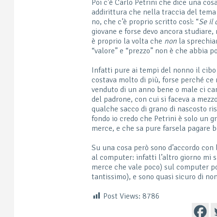
Poi c’è Carlo Petrini che dice una cos
addirittura che nella traccia del tema
no, che c’è proprio scritto così: “
Se il
giovane e forse devo ancora studiare
è proprio la volta che
non
la sprechiam
“valore” e “prezzo” non è che abbia po
Infatti pure ai tempi del nonno il ci
costava molto di più, forse perché ce 
venduto di un anno bene o male ci ca
del padrone, con cui si faceva a mezz
qualche sacco di grano di nascosto ri
fondo io credo che Petrini è solo un g
merce, e che sa pure farsela pagare b
Su una cosa però sono d’accordo con l
al computer: infatti l’altro giorno mi 
merce che vale poco) sul computer p
tantissimo), e sono quasi sicuro di no
Post Views:
8786