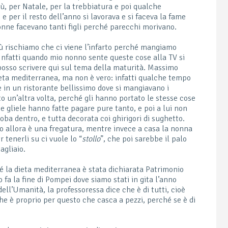
iù, per Natale, per la trebbiatura e poi qualche
 per il resto dell’anno si lavorava e si faceva la fame
donne facevano tanti figli perché parecchi morivano.
più rischiamo che ci viene l’infarto perché mangiamo
 Infatti quando mio nonno sente queste cose alla TV si
posso scrivere qui sul tema della maturità. Massimo
eta mediterranea, ma non è vero: infatti qualche tempo
 in un ristorante bellissimo dove si mangiavano i
ato un’altra volta, perché gli hanno portato le stesse cose
e gliele hanno fatte pagare pure tanto, e poi a lui non
roba dentro, e tutta decorata coi ghirigori di sughetto.
ndo allora è una fregatura, mentre invece a casa la nonna
r tenerli su ci vuole lo “
stollo
”, che poi sarebbe il palo
agliaio.
é la dieta mediterranea è stata dichiarata Patrimonio
fa la fine di Pompei dove siamo stati in gita l’anno
ell’Umanità, la professoressa dice che è di tutti, cioè
 è proprio per questo che casca a pezzi, perché se è di