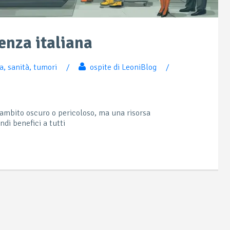
lenza italiana
ca
,
sanità
,
tumori
/
ospite di LeoniBlog
/
n ambito oscuro o pericoloso, ma una risorsa
ndi benefici a tutti