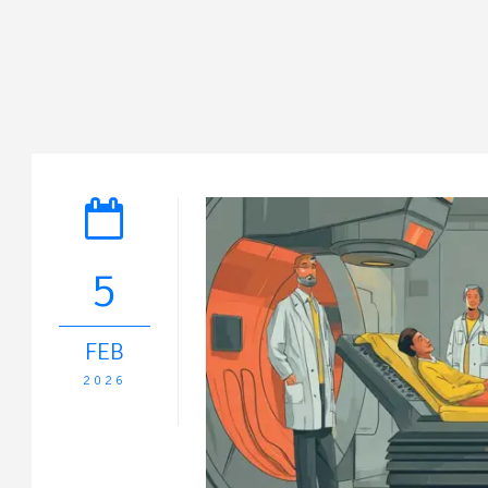
5
FEB
2026