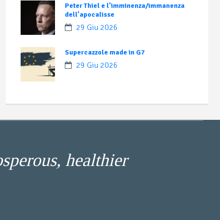
Peter Thiel e l’imminenza/immanenza
dell’apocalisse
29 Giu 2026
Supercazzole made in G7
29 Giu 2026
osperous, healthier