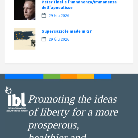
Peter Thiel e l’imminenza/immanenza
dell’apocalisse
29 Giu 2026
Supercazzole made in G7
29 Giu 2026
Promoting the ideas
of liberty for a more
prosperous,
healthier and