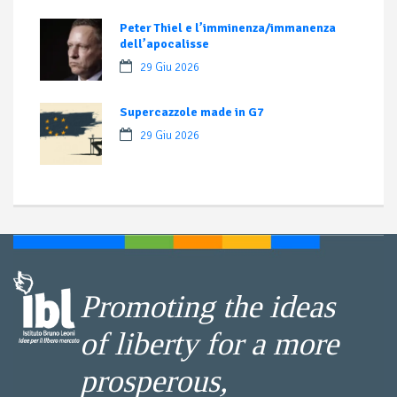
Peter Thiel e l’imminenza/immanenza
dell’apocalisse
29 Giu 2026
Supercazzole made in G7
29 Giu 2026
Promoting the ideas
of liberty for a more
prosperous,