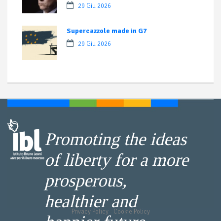
29 Giu 2026
Supercazzole made in G7
29 Giu 2026
Promoting the ideas
of liberty for a more
prosperous,
healthier and
Privacy Policy
-
Cookie Policy