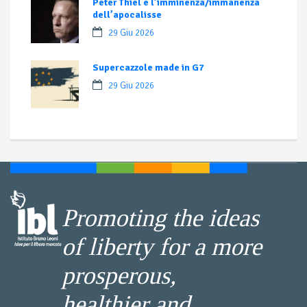
Peter Thiel e l’imminenza/immanenza
dell’apocalisse
29 Giu 2026
Supercazzole made in G7
29 Giu 2026
Promoting the ideas
of liberty for a more
prosperous,
healthier and