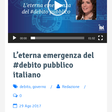
00:00
01:02
L’eterna emergenza del
#debito pubblico
italiano
debito
,
governo
/
Redazione
/
0
29 Ago 2017