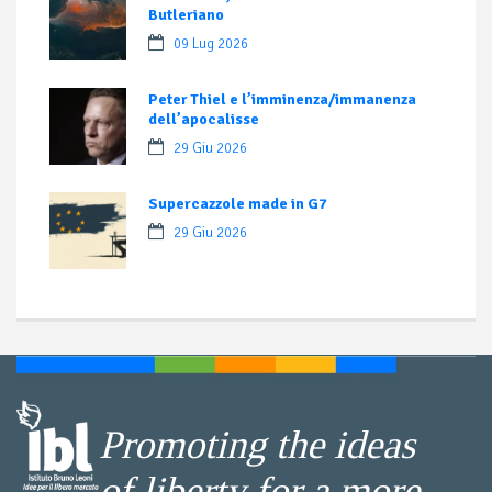
Butleriano
09 Lug 2026
Peter Thiel e l’imminenza/immanenza
dell’apocalisse
29 Giu 2026
Supercazzole made in G7
29 Giu 2026
Promoting the ideas
of liberty for a more