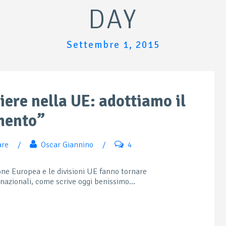
DAY
Settembre 1, 2015
iere nella UE: adottiamo il
mento”
are
/
Oscar Giannino
/
4
ione Europea e le divisioni UE fanno tornare
nazionali, come scrive oggi benissimo...