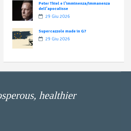
Peter Thiel e l’imminenza/immanenza
dell’apocalisse
29 Giu 2026
Supercazzole made in G7
29 Giu 2026
osperous, healthier