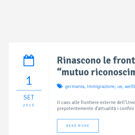
Rinascono le front
“mutuo riconosci
1
germania
,
Immigrazione
,
ue
,
welf
SET
Il caos alle frontiere esterne dell’Un
2015
prepotentemente d’attualità i confini 
READ MORE