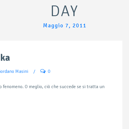
DAY
Maggio 7, 2011
ika
iordano Masini
/
0
so fenomeno. O meglio, ciò che succede se si tratta un