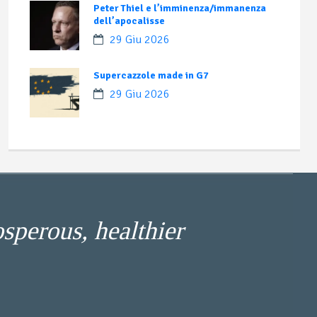
Peter Thiel e l’imminenza/immanenza
dell’apocalisse
29 Giu 2026
Supercazzole made in G7
29 Giu 2026
osperous, healthier