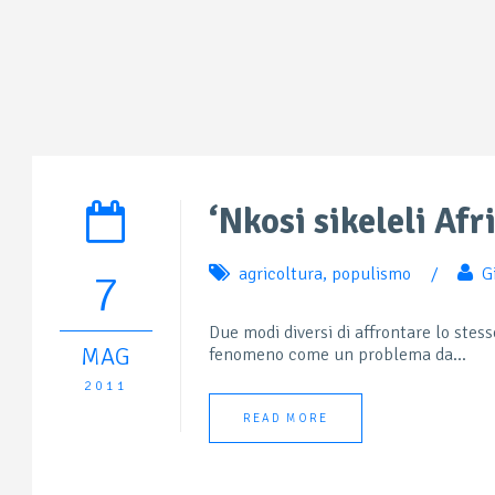
‘Nkosi sikeleli Afr
agricoltura
,
populismo
/
G
7
Due modi diversi di affrontare lo stes
MAG
fenomeno come un problema da...
2011
READ MORE