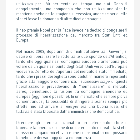
utilizzava per l’80 per cento del tempo uno slot. Dopo il
congelamento, una compagnia che non utilizza uno slot lo
mantiene anche nella stagione successiva, anche se per quello
slot ci fosse la domanda di altre dieci compagnie.
Il neo premio Nobel per la Pace invece ha deciso di congelare il
processo di liberalizzazione del mercato tra Stati Uniti ed
Europa.
Nel marzo 2008, dopo anni di difficili trattative tra i Governi, si
decise di liberalizzare le rotte tra le due sponde dell’Atlantico,
tanto che oggi qualsiasi compagnia europea o americana può
volare da un qualsiasi punto degli Stati Uniti verso dell’Europa e
viceversa. L’effetto dell’apertura del mercato è stato immediato,
tanto che i prezzi dei biglietti sono caduti in maniera importante
grazie alla maggiore concorrenza. I successivi
stage
di questa
liberalizzazione prevedevano di “normalizzare” il mercato
aereo, permettendo la fusione tra compagnie americane ed
europee (oggi non è possibile). In un mercato che sempre più va
concentrandosi, la possibilità di stringere alleanze sempre più
strette fino ad arrivare ai
merger
era una buona idea, che
tuttavia è stata bloccata dall’amministrazione democratica.
Difendere gli interessi nazionali o un determinato attore e
bloccare la liberalizzazione di un determinato mercato fa sì che
i prezzi rimangano più elevati e che i consumatori non possano
beneficiare dei vantaggi della concorrenza.