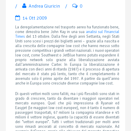
/
Andrea Giuricin
/
0
14 Ott 2009
La deregolamentazione nel trasporto aereo ha funzionato bene,
come dimostra bene John Kay in una sua
analisi sul Financial
Times
del 13 ottobre. Dalla fine degli anni Settanta, negli Stati
Uniti sono scesi i prezzi dei biglietti aerei – grazie alla nascita e
alla crescita delle compagnie low cost che hanno messo sotto
pressione competitiva i grandi vettori nazionali. i nuovi operatori
low cost, come Southwest o JetBlue hanno potuto espandere il
proprio network solo grazie alla liberalizzazione avviata
dall’amministrazione Carter. In Europa la liberalizzazione è
arrivata con dieci anni di ritardo (1987) e il processo di apertura
del mercato è stato più lento, tanto che il completamento è
avvenuto solo il primo aprile del 1997. A partire da quell’anno
anche in Europa sono cresciute diverse compagnie low cost.
Di questi vettori molti sono falliti, ma i più flessibili sono stati in
grado di crescere, tanto da diventare i maggiori operatori nel
mercato europeo. Quel che più impressiona di Ryanair ed
Easyjet (le maggiori low cost europee), non è tanto il numero di
passeggeri trasportati, 67 milioni la compagnia irlandese e 45
milioni il vettore inglese, quanto la capacità di essere diventati
dei “vettori europei”. Tutti i vettori tradizionali per molti anni
sono rimasti ancorati al concetto di mercato nazionale. Ad