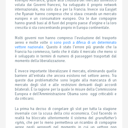
esempio AirFrance, grazie alla chiusura del mercato domestico
voluta dai Governi francesi, ha sviluppato il proprio network
internazionale, ma solo da e per la Francia. Invece sia Easyjet
che Ryanair hanno compreso che si stava creando un mercato
europeo e un consumatore europeo. Ora le due compagnie
hanno grandi basi al di fuori del proprio paese d’origine e la loro
crescita si sta concentrando proprio in Europa continentale.
Molti governi non hanno compreso l’evoluzione del trasporto
aereo e molte volte
si sono posti a difesa di un determinato
vettore nazionale
. Questo è stato l’errore più grande che la
Francia ha commesso, tanto che è stato il mercato che meno si
è sviluppato in termini di numero di passeggeri trasportati dal
momento della liberalizzazione.
È invece importante liberalizzare il mercato, eliminando quelle
barriere all’entrata che ancora esistono nel settore aereo. Tra
queste due problematiche sono legate alla mancanza di un
mercato degli slot e alle restrizioni derivanti dagli accordi
bilaterali. È la ragione per la quale le misure della Commissione
Europea e dell’Amministrazione Obama sono oggi criticabili e
da criticarsi.
La prima ha deciso di congelare gli slot per tutta la stagione
invernale con la scusa della crisi economica. Così facendo in
realtà ha bloccato ulteriormente il sistema del
grandfather’s
rights
, che per lo meno permetteva un ricambio di compagnie
aeree negli aeroporti nel momento in cui un vettore non