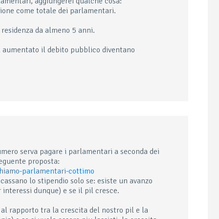
lamentari, aggiungerei qualche cosa:
gione come totale dei parlamentari.
a residenza da almeno 5 anni.
a aumentato il debito pubblico diventano
numero serva pagare i parlamentari a seconda dei
seguente proposta:
ghiamo-parlamentari-cottimo
assano lo stipendio solo se: esiste un avanzo
 interessi dunque) e se il pil cresce.
l rapporto tra la crescita del nostro pil e la