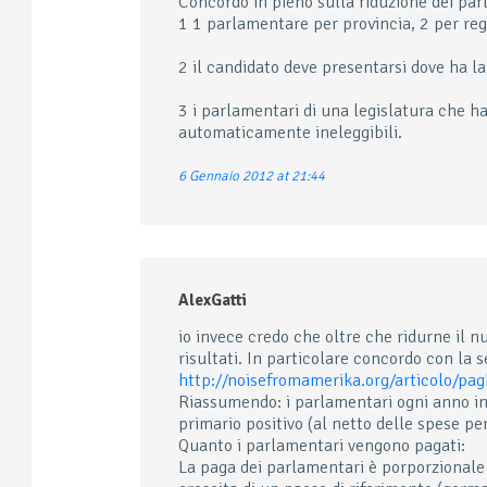
Concordo in pieno sulla riduzione dei par
1 1 parlamentare per provincia, 2 per re
2 il candidato deve presentarsi dove ha l
3 i parlamentari di una legislatura che h
automaticamente ineleggibili.
6 Gennaio 2012 at 21:44
AlexGatti
io invece credo che oltre che ridurne il 
risultati. In particolare concordo con la 
http://noisefromamerika.org/articolo/pa
Riassumendo: i parlamentari ogni anno inc
primario positivo (al netto delle spese per
Quanto i parlamentari vengono pagati:
La paga dei parlamentari è porporzionale a