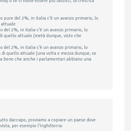
ia) o se si vuole essere piu lassisti, la crescita
co pure del 2%, in italia c’è un avanzo primario, lo
 attuale
co del 2%, in italia c’è un avanzo primario, lo
di quello attuale (metà dunque, visto che
co del 2%, in italia c’è un avanzo primario, lo
 di quello attuale (una volta e mezza dunque, se
ta bene che anche i parlamentari abbiano una
tto daccapo, proviamo a copiare un paese dove
ista, per esempio l’Inghilterra: