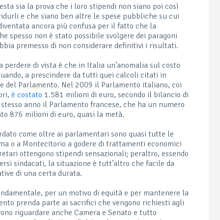
sta sia la prova che i loro stipendi non siano poi così
idurli e che siano ben altre le spese pubbliche su cui
diventata ancora più confusa per il fatto che la
e spesso non è stato possibile svolgere dei paragoni
abbia premesso di non considerare definitivi i risultati.
 perdere di vista è che in Italia un’anomalia sul costo
uando, a prescindere da tutti quei calcoli citati in
le del Parlamento. Nel 2009 il Parlamento italiano, coi
ori,
è costato
1.581 milioni di euro, secondo il bilancio di
 stesso anno il Parlamento francese, che ha un numero
to 876 milioni di euro, quasi la metà.
rdato come oltre ai parlamentari sono quasi tutte le
a o a Montecitorio a godere di trattamenti economici
 segretari ottengono stipendi sensazionali; peraltro, essendo
rsi sindacati, la situazione è tutt’altro che facile da
tive di una certa durata.
ndamentale, per un motivo di equità e per mantenere la
nto prenda parte ai sacrifici che vengono richiesti agli
devono riguardare anche Camera e Senato e tutto