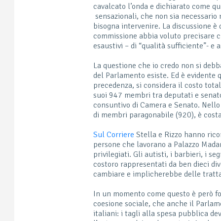
cavalcato l’onda e dichiarato come que
sensazionali, che non sia necessario r
bisogna intervenire. La discussione è 
commissione abbia voluto precisare ch
esaustivi – di “qualità sufficiente”- e 
La questione che io credo non si debba
del Parlamento esiste. Ed è evidente q
precedenza, si considera il costo tota
suoi 947 membri tra deputati e senat
consuntivo di Camera e Senato. Nello
di membri paragonabile (920), è costa
Sul Corriere
Stella e Rizzo hanno rico
persone che lavorano a Palazzo Madam
privilegiati. Gli autisti, i barbieri, i
costoro rappresentati da ben dieci dive
cambiare e implicherebbe delle tratta
In un momento come questo è però fo
coesione sociale, che anche il Parlame
italiani: i tagli alla spesa pubblica 