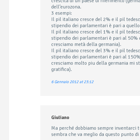
crescita di un paese di riferimento (german
dell’eurozona.
3 esempi:
Il pil italiano cresce del 2% e il pil tedes
stipendio dei parlamentari è pari a quello
Il pil italiano cresce del 1% e il pil tedes
stipendio dei parlamentari è pari al 50% 
cresciamo metà della germania).
Il pil italiano cresce del 3% e il pil tedes
stipendio dei parlamentari è pari al 150%
cresciamo molto piu della germania mi s
gratifica).
6 Gennaio 2012 at 23:12
Giuliano
Ma perché dobbiamo sempre inventarci tu
sembra che va meglio da questo punto di v