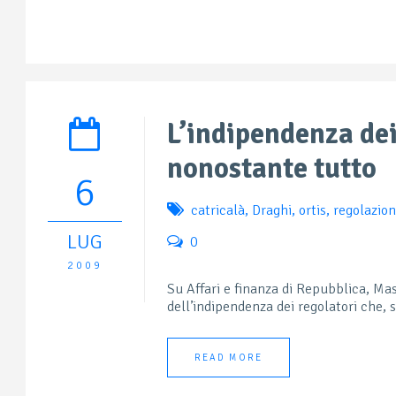
L’indipendenza dei
nonostante tutto
6
catricalà
,
Draghi
,
ortis
,
regolazio
LUG
0
2009
Su Affari e finanza di Repubblica, M
dell’indipendenza dei regolatori che, 
READ MORE