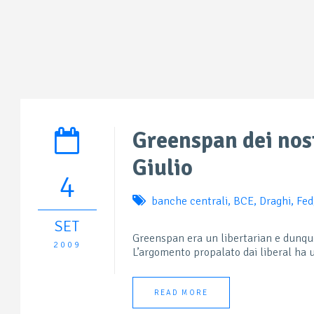
Greenspan dei nos
Giulio
4
banche centrali
,
BCE
,
Draghi
,
Fed
SET
Greenspan era un libertarian e dunque
2009
L’argomento propalato dai liberal ha u
READ MORE