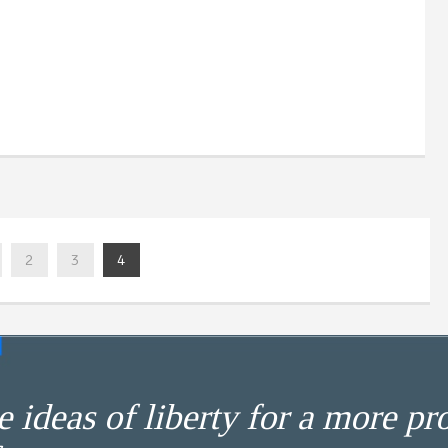
2
3
4
 ideas of liberty for a more pr