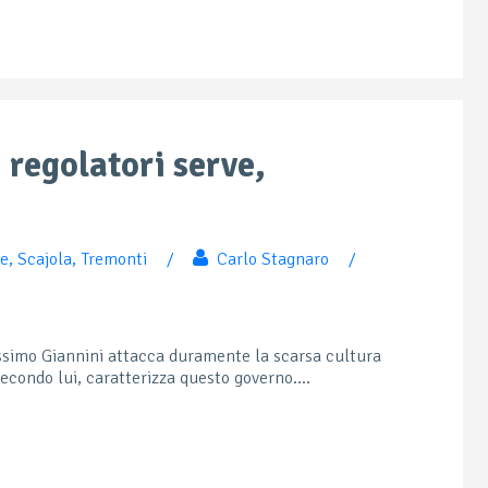
 regolatori serve,
ne
,
Scajola
,
Tremonti
/
Carlo Stagnaro
/
assimo Giannini attacca duramente la scarsa cultura
secondo lui, caratterizza questo governo....