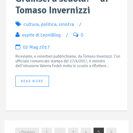
Tomaso Invernizzi
cultura
,
politica
,
sinistra
/
ospite di LeoniBlog
/
0
02 Mag 2017
Riceviamo, e volentieri pubblichiamo, da Tomaso Invernizzi. Con
ufficiale comunicato stampa del 27/4/2017, il ministro
dell’istruzione Valeria Fedeli invita le scuole a riflettere...
READ MORE
‹ Previous
1
…
3
4
5
6