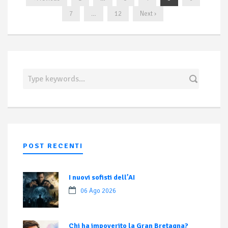
7
…
12
Next ›
POST RECENTI
I nuovi sofisti dell’AI
06 Ago 2026
Chi ha impoverito la Gran Bretagna?