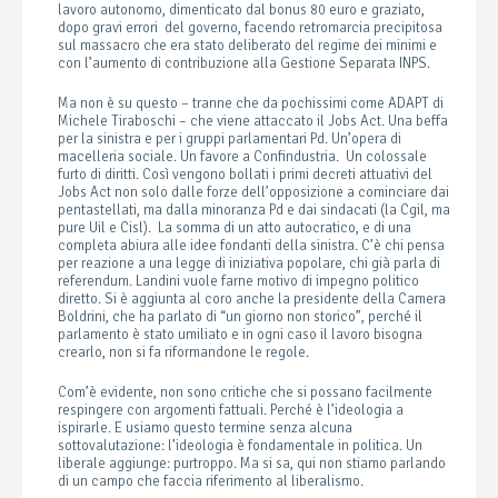
lavoro autonomo, dimenticato dal bonus 80 euro e graziato,
dopo gravi errori del governo, facendo retromarcia precipitosa
sul massacro che era stato deliberato del regime dei minimi e
con l’aumento di contribuzione alla Gestione Separata INPS.
Ma non è su questo – tranne che da pochissimi come ADAPT di
Michele Tiraboschi – che viene attaccato il Jobs Act. Una beffa
per la sinistra e per i gruppi parlamentari Pd. Un’opera di
macelleria sociale. Un favore a Confindustria. Un colossale
furto di diritti. Così vengono bollati i primi decreti attuativi del
Jobs Act non solo dalle forze dell’opposizione a cominciare dai
pentastellati, ma dalla minoranza Pd e dai sindacati (la Cgil, ma
pure Uil e Cisl). La somma di un atto autocratico, e di una
completa abiura alle idee fondanti della sinistra. C’è chi pensa
per reazione a una legge di iniziativa popolare, chi già parla di
referendum. Landini vuole farne motivo di impegno politico
diretto. Si è aggiunta al coro anche la presidente della Camera
Boldrini, che ha parlato di “un giorno non storico”, perché il
parlamento è stato umiliato e in ogni caso il lavoro bisogna
crearlo, non si fa riformandone le regole.
Com’è evidente, non sono critiche che si possano facilmente
respingere con argomenti fattuali. Perché è l’ideologia a
ispirarle. E usiamo questo termine senza alcuna
sottovalutazione: l’ideologia è fondamentale in politica. Un
liberale aggiunge: purtroppo. Ma si sa, qui non stiamo parlando
di un campo che faccia riferimento al liberalismo.