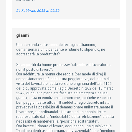
24 Febbraio 2015 at 09:59
gianni
Una domanda sola: secondo lei, signor Giannino,
demansionare un dipendente e ridurne lo stipendio, ne
accrescerà la produttività?
Si era partiti da buone premesse: “difendere il lavoratore e
non il posto di lavoro”.
Ora addirittura la norma che regola (per modo di dire) il
demansionamento è addirittura peggiorativa, dal punto di
vista del lavoratore, della versione originaria dell’art. 2103
del c.c., approvata come Regio Decreto n. 262 del 16 marzo
1942, dunque in piena era fascista ed emergenza causa
guerra, ossia in condizioni economiche, politiche e sociali
ben peggiori delle attuali. Il suddetto regio decreto infatti
prevedeva la possibilità di demansionare unilateralmente il
lavoratore, subordinandola tuttavia ad un doppio limite
rappresentato dalla “irriducibilità della retribuzione” e dalla
necessità di mantenere la “posizione sostanziale”.
Ora invece il datore di lavoro, adducendo una qualsivoglia
“modifica degli assetti organizzativi aziendali” che “incidono