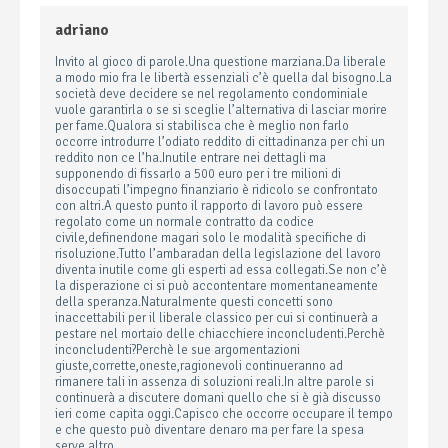
adriano
Invito al gioco di parole.Una questione marziana.Da liberale
a modo mio fra le libertà essenziali c’è quella dal bisogno.La
società deve decidere se nel regolamento condominiale
vuole garantirla o se si sceglie l’alternativa di lasciar morire
per fame.Qualora si stabilisca che è meglio non farlo
occorre introdurre l’odiato reddito di cittadinanza per chi un
reddito non ce l’ha.Inutile entrare nei dettagli ma
supponendo di fissarlo a 500 euro per i tre milioni di
disoccupati l’impegno finanziario è ridicolo se confrontato
con altri.A questo punto il rapporto di lavoro può essere
regolato come un normale contratto da codice
civile,definendone magari solo le modalità specifiche di
risoluzione.Tutto l’ambaradan della legislazione del lavoro
diventa inutile come gli esperti ad essa collegati.Se non c’è
la disperazione ci si può accontentare momentaneamente
della speranza.Naturalmente questi concetti sono
inaccettabili per il liberale classico per cui si continuerà a
pestare nel mortaio delle chiacchiere inconcludenti.Perchè
inconcludenti?Perchè le sue argomentazioni
giuste,corrette,oneste,ragionevoli continueranno ad
rimanere tali in assenza di soluzioni reali.In altre parole si
continuerà a discutere domani quello che si è già discusso
ieri come capita oggi.Capisco che occorre occupare il tempo
e che questo può diventare denaro ma per fare la spesa
serve altro.