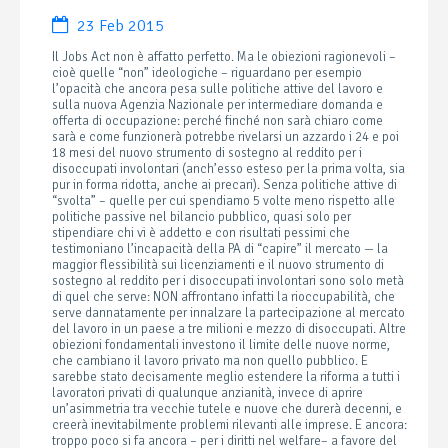
23 Feb 2015
Il Jobs Act non è affatto perfetto. Ma le obiezioni ragionevoli –
cioè quelle “non” ideologiche – riguardano per esempio
l’opacità che ancora pesa sulle politiche attive del lavoro e
sulla nuova Agenzia Nazionale per intermediare domanda e
offerta di occupazione: perché finché non sarà chiaro come
sarà e come funzionerà potrebbe rivelarsi un azzardo i 24 e poi
18 mesi del nuovo strumento di sostegno al reddito per i
disoccupati involontari (anch’esso esteso per la prima volta, sia
pur in forma ridotta, anche ai precari). Senza politiche attive di
“svolta” – quelle per cui spendiamo 5 volte meno rispetto alle
politiche passive nel bilancio pubblico, quasi solo per
stipendiare chi vi è addetto e con risultati pessimi che
testimoniano l’incapacità della PA di “capire” il mercato — la
maggior flessibilità sui licenziamenti e il nuovo strumento di
sostegno al reddito per i disoccupati involontari sono solo metà
di quel che serve: NON affrontano infatti la rioccupabilità, che
serve dannatamente per innalzare la partecipazione al mercato
del lavoro in un paese a tre milioni e mezzo di disoccupati. Altre
obiezioni fondamentali investono il limite delle nuove norme,
che cambiano il lavoro privato ma non quello pubblico. E
sarebbe stato decisamente meglio estendere la riforma a tutti i
lavoratori privati di qualunque anzianità, invece di aprire
un’asimmetria tra vecchie tutele e nuove che durerà decenni, e
creerà inevitabilmente problemi rilevanti alle imprese. E ancora:
troppo poco si fa ancora – per i diritti nel welfare– a favore del