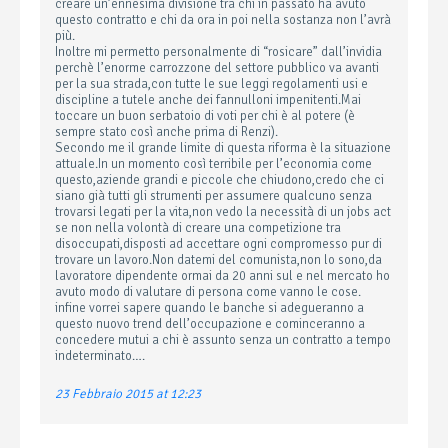
creare un’ennesima divisione tra chi in passato ha avuto
questo contratto e chi da ora in poi nella sostanza non l’avrà
più.
Inoltre mi permetto personalmente di “rosicare” dall’invidia
perchè l’enorme carrozzone del settore pubblico va avanti
per la sua strada,con tutte le sue leggi regolamenti usi e
discipline a tutele anche dei fannulloni impenitenti.Mai
toccare un buon serbatoio di voti per chi è al potere (è
sempre stato così anche prima di Renzi).
Secondo me il grande limite di questa riforma è la situazione
attuale.In un momento così terribile per l’economia come
questo,aziende grandi e piccole che chiudono,credo che ci
siano già tutti gli strumenti per assumere qualcuno senza
trovarsi legati per la vita,non vedo la necessità di un jobs act
se non nella volontà di creare una competizione tra
disoccupati,disposti ad accettare ogni compromesso pur di
trovare un lavoro.Non datemi del comunista,non lo sono,da
lavoratore dipendente ormai da 20 anni sul e nel mercato ho
avuto modo di valutare di persona come vanno le cose.
infine vorrei sapere quando le banche si adegueranno a
questo nuovo trend dell’occupazione e cominceranno a
concedere mutui a chi è assunto senza un contratto a tempo
indeterminato….
23 Febbraio 2015 at 12:23