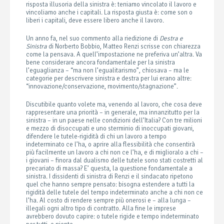
risposta illusoria della sinistra è: teniamo vincolato il lavoro e
vincoliamo anche i capitali. La risposta giusta è: come son o
liberi i capitali, deve essere libero anche il lavoro.
Un anno fa, nel suo commento alla riedizione di
Destra e
Sinistra
di Norberto Bobbio, Matteo Renzi scrisse con chiarezza
come la pensava. A quell’impostazione ne preferiva un’altra. Va
bene considerare ancora fondamentale per la sinistra
l’eguaglianza – “ma non l’egualitarismo”, chiosava – ma le
categorie per descrivere sinistra e destra per lui erano altre:
“innovazione/conservazione, movimento/stagnazione”.
Discutibile quanto volete ma, venendo al lavoro, che cosa deve
rappresentare una priorità – in generale, ma innanzitutto per la
sinistra – in un paese nelle condizioni dell’Italia? Con tre milioni
e mezzo di disoccupati e uno sterminio di inoccupati giovani,
difendere le tutele-rigidità di chi un lavoro a tempo
indeterminato ce l’ha, o aprire alla flessibilità che consentirà
più facilmente un lavoro a chi non ce l’ha, e di miglioralo a chi –
i giovani – finora dal dualismo delle tutele sono stati costretti al
precariato di massa? E’ questa, la questione fondamentale a
sinistra. I dissidenti di sinistra di Renzi e il sindacato ripetono
quel che hanno sempre pensato: bisogna estendere a tutti la
rigidità delle tutele del tempo indeterminato anche a chi non ce
l’ha. Al costo di rendere sempre più onerosi e – alla lunga –
illegali ogni altro tipo di contratto. Alla fine le imprese
avrebbero dovuto capire: o tutele rigide e tempo indeterminato