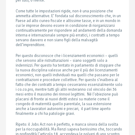
per tutti, o niente.
Come tutte le impostazioni rigide, non è una posizione che
ammetta alternative. E’ fondata sul disconoscimento che, in un
Paese ad alto cuneo fiscale e altissime tasse, e in un mondo in
cui le imprese devono essere in condizione di riorganizzarsi
continuativamente per rispondere ad andamenti della domanda
interna e internazionale sempre più erratici, i contratti a tempo
servano davvero e non siano figli della malvagità
dell’imprenditore.
Per questo disconosce che i licenziamenti economici – quelli
che servono alle ristrutturazioni – siano soggetti solo a
indennizzi. Per questo ha tentato in parlamento di stoppare che
la nuova disciplina valesse anche per il più dei licenziamenti
economici, non quelli individuali ma quelli che passano per le
contrattazioni e procedure collettive. Per questo s’inalbera al
fatto che dei contratti a tempo cesseranno essenzialmente solo
i co.co.pro, mentre tutti gli altri resteranno col vincolo dei 36
mesi entro il massimo dei rinnovi legittimi. Né l’obiezione può
placarsi di fronte ai nuovi diritti estesi su materie come il
congedo di maternità quello parentale, la sua estensione
anche a lavoratori autonomi e precari, il part time aperto
finalmente a chi ha patologie gravi.
Ripeto: il Jobs Act non è perfetto, e manca sinora della svolta
per la rioccupabilità. Ma Renzi sapeva benissimo che, toccando
in profondità l’articolo 18, accendeva le polveri di uno scontro