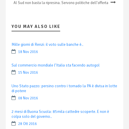
Al Sud non basta la ripresina. Servono politiche dell’offerta
YOU MAY ALSO LIKE
Mille giorni di Renzi: il voto sulle banche è..
18 Nov 2016
Sul commercio mondiale l’Italia sta facendo autogol
15 Nov 2016
Uno Stato pazzo: persino contro i tornado la PA è divisa in lotte
di potere
08 Nov 2016
2 mesi di Buona Scuola: 85mila cattedre scoperte. E non è
colpa solo del governo..
28 Ott 2016