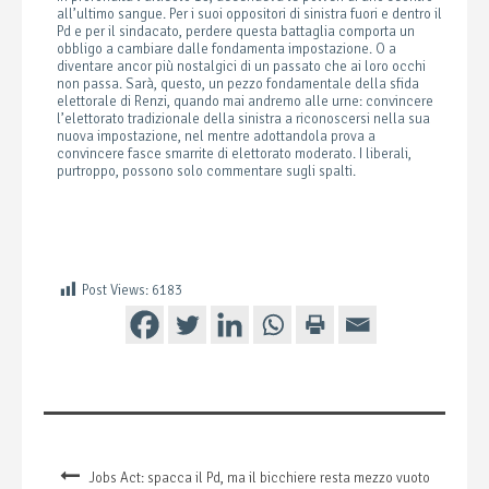
all’ultimo sangue. Per i suoi oppositori di sinistra fuori e dentro il
Pd e per il sindacato, perdere questa battaglia comporta un
obbligo a cambiare dalle fondamenta impostazione. O a
diventare ancor più nostalgici di un passato che ai loro occhi
non passa. Sarà, questo, un pezzo fondamentale della sfida
elettorale di Renzi, quando mai andremo alle urne: convincere
l’elettorato tradizionale della sinistra a riconoscersi nella sua
nuova impostazione, nel mentre adottandola prova a
convincere fasce smarrite di elettorato moderato. I liberali,
purtroppo, possono solo commentare sugli spalti.
Post Views:
6183
Jobs Act: spacca il Pd, ma il bicchiere resta mezzo vuoto