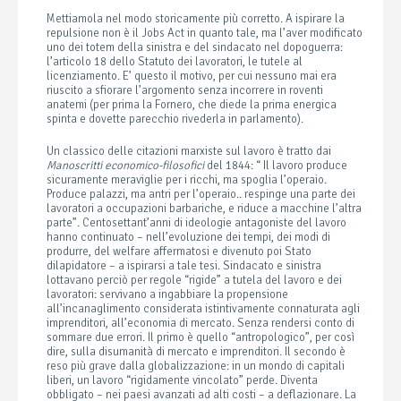
Mettiamola nel modo storicamente più corretto. A ispirare la
repulsione non è il Jobs Act in quanto tale, ma l’aver modificato
uno dei totem della sinistra e del sindacato nel dopoguerra:
l’articolo 18 dello Statuto dei lavoratori, le tutele al
licenziamento. E’ questo il motivo, per cui nessuno mai era
riuscito a sfiorare l’argomento senza incorrere in roventi
anatemi (per prima la Fornero, che diede la prima energica
spinta e dovette parecchio rivederla in parlamento).
Un classico delle citazioni marxiste sul lavoro è tratto dai
Manoscritti economico-filosofici
del 1844: “ Il lavoro produce
sicuramente meraviglie per i ricchi, ma spoglia l’operaio.
Produce palazzi, ma antri per l’operaio.. respinge una parte dei
lavoratori a occupazioni barbariche, e riduce a macchine l’altra
parte”. Centosettant’anni di ideologie antagoniste del lavoro
hanno continuato – nell’evoluzione dei tempi, dei modi di
produrre, del welfare affermatosi e divenuto poi Stato
dilapidatore – a ispirarsi a tale tesi. Sindacato e sinistra
lottavano perciò per regole “rigide” a tutela del lavoro e dei
lavoratori: servivano a ingabbiare la propensione
all’incanaglimento considerata istintivamente connaturata agli
imprenditori, all’economia di mercato. Senza rendersi conto di
sommare due errori. Il primo è quello “antropologico”, per così
dire, sulla disumanità di mercato e imprenditori. Il secondo è
reso più grave dalla globalizzazione: in un mondo di capitali
liberi, un lavoro “rigidamente vincolato” perde. Diventa
obbligato – nei paesi avanzati ad alti costi – a deflazionare. La