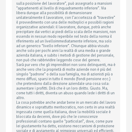
sulla posizione del lavoratore”, può assegnarlo a mansioni
“appartenenti al livello di inquadramento inferiore”. Via
libera dunque alla possibilità di demansionare
unilateralmente il lavoratore, con l’accortezza di “travestire”
il provvedimento con una delle molteplici e possibili ragioni
organizzative aziendali: il lavoratore, dunque, potrà anche
precipitare dai vertici ai piedi della scala delle mansioni, non
essendo in nessun modo reperibile nel testo della norma il
riferimento ad un livelloimmediatamente inferiore, ma solo
ad un generico “livello inferiore”. Chiunque abbia vissuto
anche solo per pochi anni la realtà di una media o grande
azienda italiana, e subito i metodi di gestione del personale,
non può che rabbrividire leggendo cose del genere.
Sarà pur vero che gli imprenditori non sono delinquenti, ma è
anche vero che la proprietà di molte aziende non è più del
singolo “padrone” o della sua famiglia, ma di azionisti più o
meno diffusi, sparsi in tutto il mondo (fondi pensione ecc.)
che pretendono dalla direzione aziendale una cosa sola:
aumentare i profitti. Dirà che è un loro diritto. Giusto. Ma,
come tutti i diritti, diventa un abuso quando lede i diritti di un
altro.
La cosa potrebbe anche andar bene in un mercato del lavoro
dinamico e soprattutto meritocratico, non certo in una realtà
ingessata come quella italiana, dove la mobilità sociale è
bloccata da decenni, dove più che le conoscenze
professionali contano quelle “particolari”, dove, come pure
lei giustamente ha detto, esistono meccanismi di protezione
sociale e di avviamento al reimpiego universali ed efficienti.