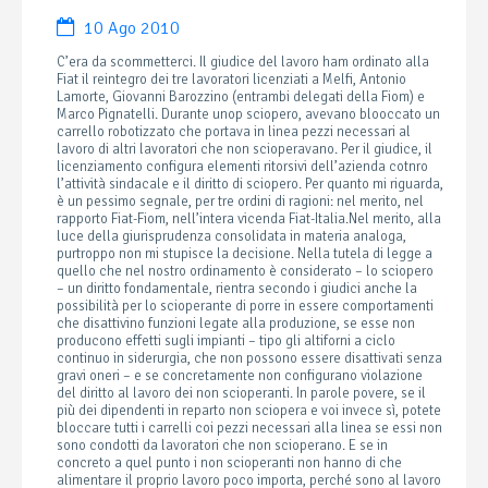
10 Ago 2010
C’era da scommetterci. Il giudice del lavoro ham ordinato alla
Fiat il reintegro dei tre lavoratori licenziati a Melfi, Antonio
Lamorte, Giovanni Barozzino (entrambi delegati della Fiom) e
Marco Pignatelli. Durante unop sciopero, avevano blooccato un
carrello robotizzato che portava in linea pezzi necessari al
lavoro di altri lavoratori che non scioperavano. Per il giudice, il
licenziamento configura elementi ritorsivi dell’azienda cotnro
l’attività sindacale e il diritto di sciopero. Per quanto mi riguarda,
è un pessimo segnale, per tre ordini di ragioni: nel merito, nel
rapporto Fiat-Fiom, nell’intera vicenda Fiat-Italia.
Nel merito, alla
luce della giurisprudenza consolidata in materia analoga,
purtroppo non mi stupisce la decisione. Nella tutela di legge a
quello che nel nostro ordinamento è considerato – lo sciopero
– un diritto fondamentale, rientra secondo i giudici anche la
possibilità per lo scioperante di porre in essere comportamenti
che disattivino funzioni legate alla produzione, se esse non
producono effetti sugli impianti – tipo gli altiforni a ciclo
continuo in siderurgia, che non possono essere disattivati senza
gravi oneri – e se concretamente non configurano violazione
del diritto al lavoro dei non scioperanti. In parole povere, se il
più dei dipendenti in reparto non sciopera e voi invece sì, potete
bloccare tutti i carrelli coi pezzi necessari alla linea se essi non
sono condotti da lavoratori che non scioperano. E se in
concreto a quel punto i non scioperanti non hanno di che
alimentare il proprio lavoro poco importa, perché sono al lavoro