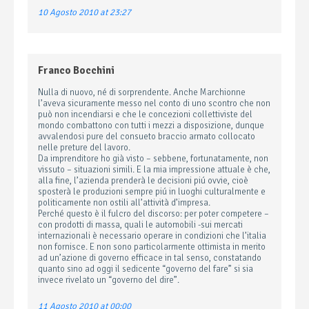
10 Agosto 2010 at 23:27
Franco Bocchini
Nulla di nuovo, né di sorprendente. Anche Marchionne
l’aveva sicuramente messo nel conto di uno scontro che non
può non incendiarsi e che le concezioni collettiviste del
mondo combattono con tutti i mezzi a disposizione, dunque
avvalendosi pure del consueto braccio armato collocato
nelle preture del lavoro.
Da imprenditore ho già visto – sebbene, fortunatamente, non
vissuto – situazioni simili. E la mia impressione attuale è che,
alla fine, l’azienda prenderà le decisioni piú ovvie, cioè
sposterà le produzioni sempre piú in luoghi culturalmente e
politicamente non ostili all’attività d’impresa.
Perché questo è il fulcro del discorso: per poter competere –
con prodotti di massa, quali le automobili -sui mercati
internazionali è necessario operare in condizioni che l’italia
non fornisce. E non sono particolarmente ottimista in merito
ad un’azione di governo efficace in tal senso, constatando
quanto sino ad oggi il sedicente “governo del fare” si sia
invece rivelato un “governo del dire”.
11 Agosto 2010 at 00:00