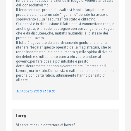
rendere competitive le aziende in luogo di vederle affossate
dal consociativismo.
Il fenomeno dei pretori d’assalto si è poi allargato alle
procure ed un determinato “rigorismo” penale ha avuto il
sopravvento sulla “aequitas” tra stato e cittadino.
Qui non vi è in discussione il fatto che si commettano reati, e
anche gravi, è il modo ideologico con cui vengono perseguiti
che è da discutere,che, mutatis mutandis, è lo stesso dei
pretori del lavoro.
Il tutto è agevolato da un ordinamento giudiziario che fa
ritenere “legale” questo operato della magistratura, che lo
rende incontestabile e che alimenta quello spirito di rivalsa
dei deboli e sfruttati tanto caro a chi vuole andare al
governo;per fare cosa è poi intuibile e presto
detto:sicuramente per non avvantaggiare l’impresa ed il
lavoro , ma lo stato.Comunista o cattolico non cambia anche
perchè con certa fatica, ultimamente hanno pensato di
allearsi.
10 Agosto 2010 at 19:01
larry
Vi serve mica un correttore di bozze?