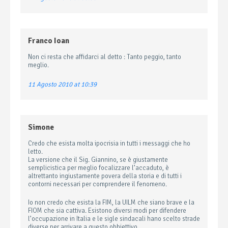
Franco Ioan
Non ci resta che affidarci al detto : Tanto peggio, tanto
meglio.
11 Agosto 2010 at 10:39
Simone
Credo che esista molta ipocrisia in tutti i messaggi che ho
letto.
La versione che il Sig. Giannino, se è giustamente
semplicistica per meglio focalizzare l’accaduto, è
altrettanto ingiustamente povera della storia e di tutti i
contorni necessari per comprendere il fenomeno.
Io non credo che esista la FIM, la UILM che siano brave e la
FIOM che sia cattiva. Esistono diversi modi per difendere
l’occupazione in Italia e le sigle sindacali hano scelto strade
diverse per arrivare a questo obbiettivo.