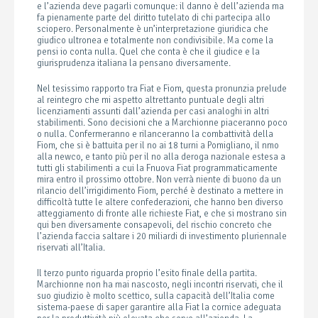
e l’azienda deve pagarli comunque: il danno è dell’azienda ma
fa pienamente parte del diritto tutelato di chi partecipa allo
sciopero. Personalmente è un’interpretazione giuridica che
giudico ultronea e totalmente non condivisibile. Ma come la
pensi io conta nulla. Quel che conta è che il giudice e la
giurisprudenza italiana la pensano diversamente.
Nel tesissimo rapporto tra Fiat e Fiom, questa pronunzia prelude
al reintegro che mi aspetto altrettanto puntuale degli altri
licenziamenti assunti dall’azienda per casi analoghi in altri
stabilimenti. Sono decisioni che a Marchionne piaceranno poco
o nulla. Confermeranno e rilanceranno la combattività della
Fiom, che si è battuita per il no ai 18 turni a Pomigliano, il nmo
alla newco, e tanto più per il no alla deroga nazionale estesa a
tutti gli stabilimenti a cui la Fnuova Fiat programmaticamente
mira entro il prossimo ottobre. Non verrà niente di buono da un
rilancio dell’irrigidimento Fiom, perché è destinato a mettere in
difficoltà tutte le altere confederazioni, che hanno ben diverso
atteggiamento di fronte alle richieste Fiat, e che si mostrano sin
qui ben diversamente consapevoli, del rischio concreto che
l’azienda faccia saltare i 20 miliardi di investimento pluriennale
riservati all’Italia.
Il terzo punto riguarda proprio l’esito finale della partita.
Marchionne non ha mai nascosto, negli incontri riservati, che il
suo giudizio è molto scettico, sulla capacità dell’Italia come
sistema-paese di saper garantire alla Fiat la cornice adeguata