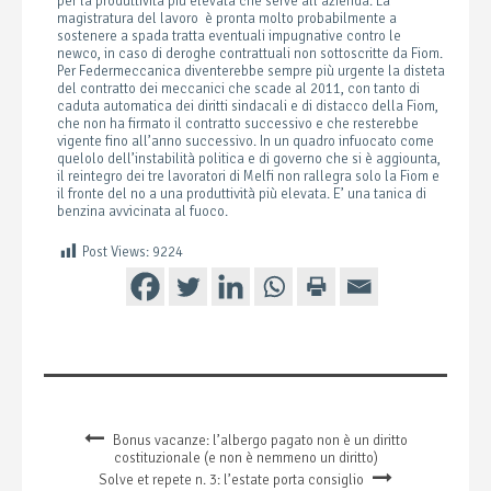
per la produttività più elevata che serve all’azienda. La
magistratura del lavoro è pronta molto probabilmente a
sostenere a spada tratta eventuali impugnative contro le
newco, in caso di deroghe contrattuali non sottoscritte da Fiom.
Per Federmeccanica diventerebbe sempre più urgente la disteta
del contratto dei meccanici che scade al 2011, con tanto di
caduta automatica dei diritti sindacali e di distacco della Fiom,
che non ha firmato il contratto successivo e che resterebbe
vigente fino all’anno successivo. In un quadro infuocato come
quelolo dell’instabilità politica e di governo che si è aggiounta,
il reintegro dei tre lavoratori di Melfi non rallegra solo la Fiom e
il fronte del no a una produttività più elevata. E’ una tanica di
benzina avvicinata al fuoco.
Post Views:
9224
Bonus vacanze: l’albergo pagato non è un diritto
costituzionale (e non è nemmeno un diritto)
Solve et repete n. 3: l’estate porta consiglio