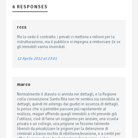
6 RESPONSES
rccs
Me lo vedo il contratto: i privati ci mettono x milioni per la
ristrutturazione, ma il pubblico si impegna a rimborsare 2x se
gli immobili vanno invenduti.
12 Aprile 2012 at 23:01
marco
Normalmente il diavolo si annida nei dettagli, e la Regione
colla convenzione Santa Rita non mi sembra sia sensibile ai
dettagli, quindi mi astengo dai giudizi in assenza di dettagli.
Io penso che si potrebbe passare più rapidamente al
realizzo, magari offrendo quegli immobili a chi prevede già
l’utilizzo, cioè di farne un soggiorno per anziani, una scuola
privata o un college, una prigione se fossimo talmente
liberisti da privatizzare le prigioni per la detenzione di
criminali a basso rischio di ribellione/evasione, o a centri per