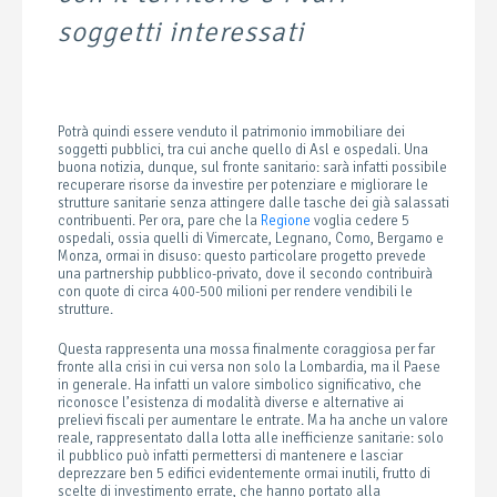
soggetti interessati
Potrà quindi essere venduto il patrimonio immobiliare dei
soggetti pubblici, tra cui anche quello di Asl e ospedali. Una
buona notizia, dunque, sul fronte sanitario: sarà infatti possibile
recuperare risorse da investire per potenziare e migliorare le
strutture sanitarie senza attingere dalle tasche dei già salassati
contribuenti. Per ora, pare che la
Regione
voglia cedere 5
ospedali, ossia quelli di Vimercate, Legnano, Como, Bergamo e
Monza, ormai in disuso: questo particolare progetto prevede
una partnership pubblico-privato, dove il secondo contribuirà
con quote di circa 400-500 milioni per rendere vendibili le
strutture.
Questa rappresenta una mossa finalmente coraggiosa per far
fronte alla crisi in cui versa non solo la Lombardia, ma il Paese
in generale. Ha infatti un valore simbolico significativo, che
riconosce l’esistenza di modalità diverse e alternative ai
prelievi fiscali per aumentare le entrate. Ma ha anche un valore
reale, rappresentato dalla lotta alle inefficienze sanitarie: solo
il pubblico può infatti permettersi di mantenere e lasciar
deprezzare ben 5 edifici evidentemente ormai inutili, frutto di
scelte di investimento errate, che hanno portato alla