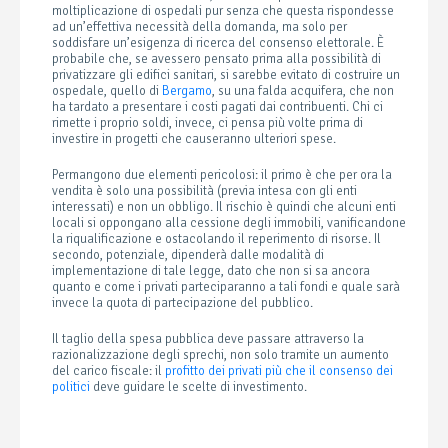
moltiplicazione di ospedali pur senza che questa rispondesse
ad un’effettiva necessità della domanda, ma solo per
soddisfare un’esigenza di ricerca del consenso elettorale. È
probabile che, se avessero pensato prima alla possibilità di
privatizzare gli edifici sanitari, si sarebbe evitato di costruire un
ospedale, quello di
Bergamo
, su una falda acquifera, che non
ha tardato a presentare i costi pagati dai contribuenti. Chi ci
rimette i proprio soldi, invece, ci pensa più volte prima di
investire in progetti che causeranno ulteriori spese.
Permangono due elementi pericolosi: il primo è che per ora la
vendita è solo una possibilità (previa intesa con gli enti
interessati) e non un obbligo. Il rischio è quindi che alcuni enti
locali si oppongano alla cessione degli immobili, vanificandone
la riqualificazione e ostacolando il reperimento di risorse. Il
secondo, potenziale, dipenderà dalle modalità di
implementazione di tale legge, dato che non si sa ancora
quanto e come i privati parteciparanno a tali fondi e quale sarà
invece la quota di partecipazione del pubblico.
Il taglio della spesa pubblica deve passare attraverso la
razionalizzazione degli sprechi, non solo tramite un aumento
del carico fiscale: il
profitto dei privati più che il consenso dei
politici
deve guidare le scelte di investimento.