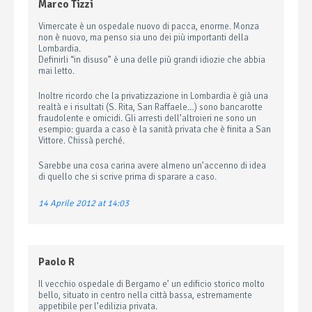
Marco Tizzi
Vimercate è un ospedale nuovo di pacca, enorme. Monza
non è nuovo, ma penso sia uno dei più importanti della
Lombardia.
Definirli “in disuso” è una delle più grandi idiozie che abbia
mai letto.
Inoltre ricordo che la privatizzazione in Lombardia è già una
realtà e i risultati (S. Rita, San Raffaele…) sono bancarotte
fraudolente e omicidi. Gli arresti dell’altroieri ne sono un
esempio: guarda a caso è la sanità privata che è finita a San
Vittore. Chissà perché.
Sarebbe una cosa carina avere almeno un’accenno di idea
di quello che si scrive prima di sparare a caso.
14 Aprile 2012 at 14:03
Paolo R
Il vecchio ospedale di Bergamo e’ un edificio storico molto
bello, situato in centro nella città bassa, estremamente
appetibile per l’edilizia privata.