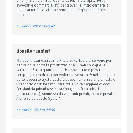
uffici (insieme di studi odontoiatrici, fisioterapia, notai,
avvocati e commercialisti) per giovani a inizio carriera, o
appartamentini di affitto contenuto per giovani coppie,
o….o…
13 Aprile 2012 at 09:41
lionello ruggieri
Ma quanti altri casi Santa Rita e S. Raffaele vi servono per
capire dove porta la privatizzazione? E non solo quella
sanitaria. Basta guardare gli Usa dove tutto è privato da
sempre (ed ora di più) per vedere dove si finir°: nella migliore
delle ipotesi lo Syato costerà poco, ma non servirà a nulla e
il rapporto costi benefici sarà mille volte peggiore di oggi.
Pensioni da privati (assicurazioni), sanità da privati
(assicurazioni), sicurezza da viglilanti privati, scuole private.
A che serve quello Syato ?
14 Aprile 2012 at 11:58